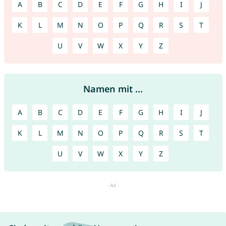
A
B
C
D
E
F
G
H
I
J
K
L
M
N
O
P
Q
R
S
T
U
V
W
X
Y
Z
Namen mit ...
A
B
C
D
E
F
G
H
I
J
K
L
M
N
O
P
Q
R
S
T
U
V
W
X
Y
Z