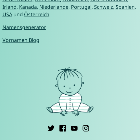
Irland
,
Kanada
,
Niederlande
,
Portugal
,
Schweiz
,
Spanien
,
USA
und
Österreich
Namensgenerator
Vornamen Blog