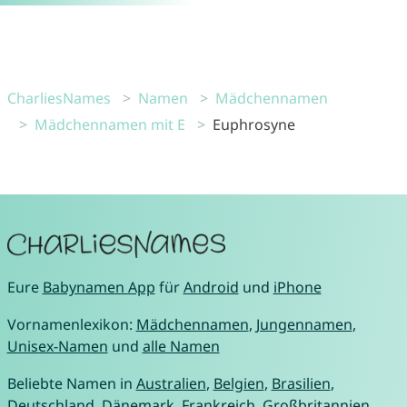
CharliesNames
Namen
Mädchennamen
Mädchennamen mit E
Euphrosyne
Eure
Babynamen App
für
Android
und
iPhone
Vornamenlexikon:
Mädchennamen
,
Jungennamen
,
Unisex-Namen
und
alle Namen
Beliebte Namen in
Australien
,
Belgien
,
Brasilien
,
Deutschland
,
Dänemark
,
Frankreich
,
Großbritannien
,