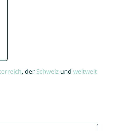
terreich
, der
Schweiz
und
weltweit