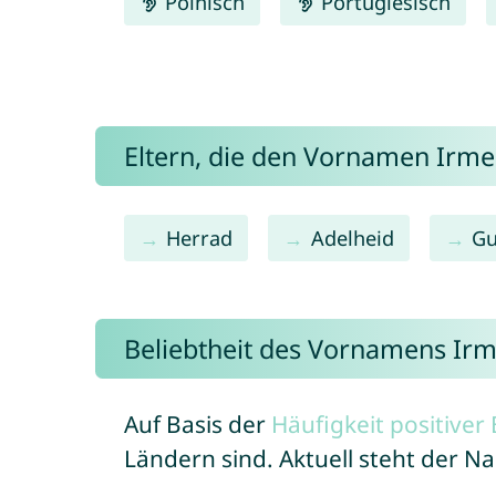
Polnisch
Portugiesisch
Eltern, die den Vornamen Ir
Herrad
Adelheid
Gu
Beliebtheit des Vornamens Ir
Auf Basis der
Häufigkeit positive
Ländern sind. Aktuell steht der 