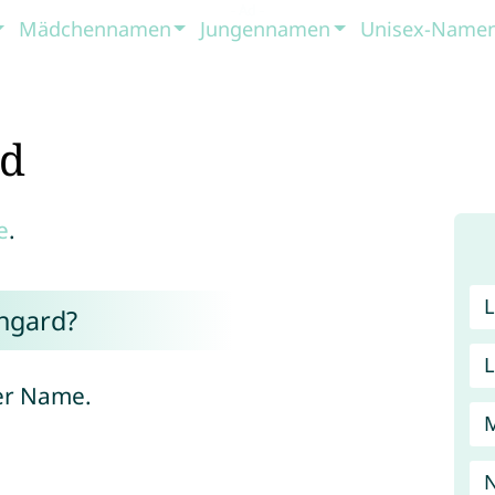
Mädchennamen
Jungennamen
Unisex-Name
rd
e
.
ngard?
er Name.
M
N