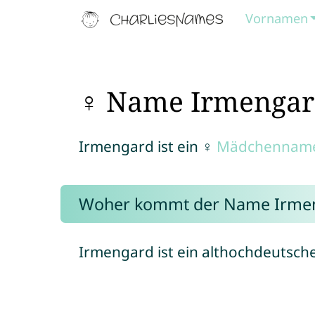
Vornamen
♀ Name Irmenga
Irmengard ist ein ♀
Mädchennam
Woher kommt der Name Irme
Irmengard ist ein althochdeutsch