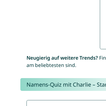
Neugierig auf weitere Trends?
Fin
am beliebtesten sind.
Namens-Quiz mit Charlie – Start