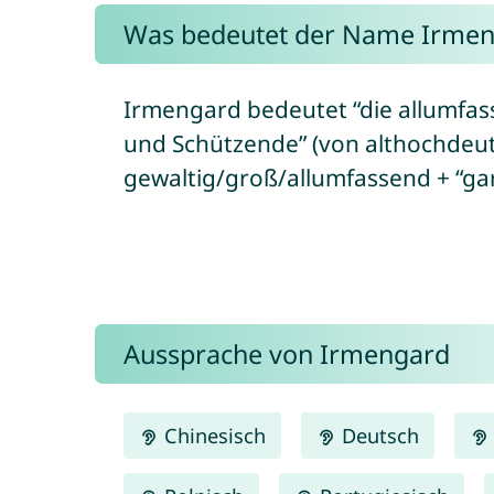
Was bedeutet der Name Irmen
Irmengard bedeutet “die allumfas
und Schützende” (von althochdeut
gewaltig/groß/allumfassend + “gar
Aussprache von Irmengard
Chinesisch
Deutsch