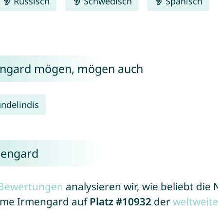
Russisch
Schwedisch
Spanisch
mengard mögen, mögen auch
ndelindis
mengard
r Bewertungen
analysieren wir, wie beliebt di
Name Irmengard auf
Platz #10932
der
weltweit