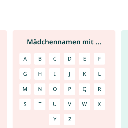
Mädchennamen mit ...
A
B
C
D
E
F
G
H
I
J
K
L
M
N
O
P
Q
R
S
T
U
V
W
X
Y
Z