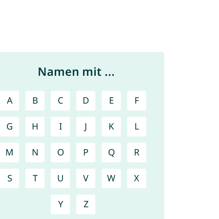
Namen mit ...
A
B
C
D
E
F
G
H
I
J
K
L
M
N
O
P
Q
R
S
T
U
V
W
X
Y
Z