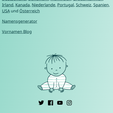
Irland
,
Kanada
,
Niederlande
,
Portugal
,
Schweiz
,
Spanien
,
USA
und
Österreich
Namensgenerator
Vornamen Blog