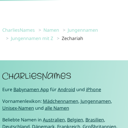
CharliesNames
Namen
Jungennamen
Jungennamen mit Z
Zechariah
Eure
Babynamen App
für
Android
und
iPhone
Vornamenlexikon:
Mädchennamen
,
Jungennamen
,
Unisex-Namen
und
alle Namen
Beliebte Namen in
Australien
,
Belgien
,
Brasilien
,
Deutschland
,
Dänemark
,
Frankreich
,
Großbritannien
,