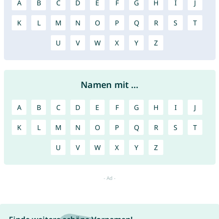
A
B
C
D
E
F
G
H
I
J
K
L
M
N
O
P
Q
R
S
T
U
V
W
X
Y
Z
Namen mit ...
A
B
C
D
E
F
G
H
I
J
K
L
M
N
O
P
Q
R
S
T
U
V
W
X
Y
Z