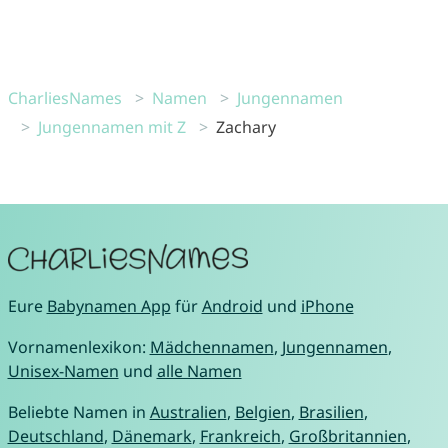
CharliesNames
Namen
Jungennamen
Jungennamen mit Z
Zachary
Eure
Babynamen App
für
Android
und
iPhone
Vornamenlexikon:
Mädchennamen
,
Jungennamen
,
Unisex-Namen
und
alle Namen
Beliebte Namen in
Australien
,
Belgien
,
Brasilien
,
Deutschland
,
Dänemark
,
Frankreich
,
Großbritannien
,