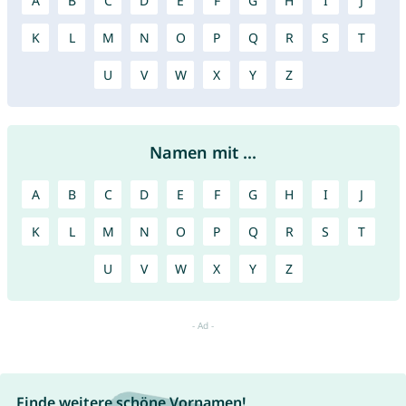
A
B
C
D
E
F
G
H
I
J
K
L
M
N
O
P
Q
R
S
T
U
V
W
X
Y
Z
Namen mit ...
A
B
C
D
E
F
G
H
I
J
K
L
M
N
O
P
Q
R
S
T
U
V
W
X
Y
Z
Finde weitere schöne Vornamen!