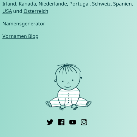
Irland
,
Kanada
,
Niederlande
,
Portugal
,
Schweiz
,
Spanien
,
USA
und
Österreich
Namensgenerator
Vornamen Blog