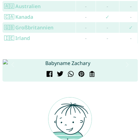
🇦🇺 Australien
-
-
-
🇨🇦 Kanada
-
✓
-
🇬🇧 Großbritannien
-
-
✓
🇮🇪 Irland
-
-
-