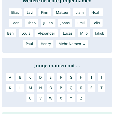
Weitere beliebte Jungennamen
Elias
Levi
Finn
Matteo
Liam
Noah
Leon
Theo
Julian
Jonas
Emil
Felix
Ben
Louis
Alexander
Lucas
Milo
Jakob
Paul
Henry
Mehr Namen →
Jungennamen mit ...
A
B
C
D
E
F
G
H
I
J
K
L
M
N
O
P
Q
R
S
T
U
V
W
X
Y
Z