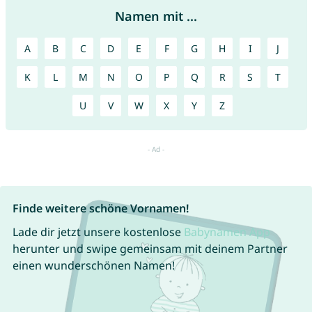
Namen mit ...
A
B
C
D
E
F
G
H
I
J
K
L
M
N
O
P
Q
R
S
T
U
V
W
X
Y
Z
Finde weitere schöne Vornamen!
Lade dir jetzt unsere kostenlose
Babynamen App
herunter und swipe gemeinsam mit deinem Partner
einen wunderschönen Namen!