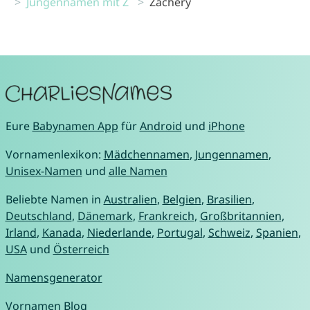
Jungennamen mit Z
Zachery
Eure
Babynamen App
für
Android
und
iPhone
Vornamenlexikon:
Mädchennamen
,
Jungennamen
,
Unisex-Namen
und
alle Namen
Beliebte Namen in
Australien
,
Belgien
,
Brasilien
,
Deutschland
,
Dänemark
,
Frankreich
,
Großbritannien
,
Irland
,
Kanada
,
Niederlande
,
Portugal
,
Schweiz
,
Spanien
,
USA
und
Österreich
Namensgenerator
Vornamen Blog