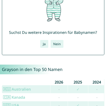
Suchst Du weitere Inspirationen für Babynamen?
Ja
Nein
Grayson in den Top 50 Namen
2026
2025
2024
🇦🇺 Australien
-
✓
-
🇨🇦 Kanada
-
-
-
🇺🇸 USA
-
✓
-