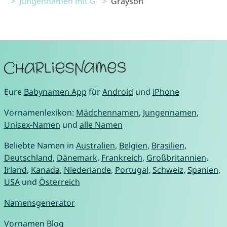
Jungennamen mit G
Grayson
Eure
Babynamen App
für
Android
und
iPhone
Vornamenlexikon:
Mädchennamen
,
Jungennamen
,
Unisex-Namen
und
alle Namen
Beliebte Namen in
Australien
,
Belgien
,
Brasilien
,
Deutschland
,
Dänemark
,
Frankreich
,
Großbritannien
,
Irland
,
Kanada
,
Niederlande
,
Portugal
,
Schweiz
,
Spanien
,
USA
und
Österreich
Namensgenerator
Vornamen Blog