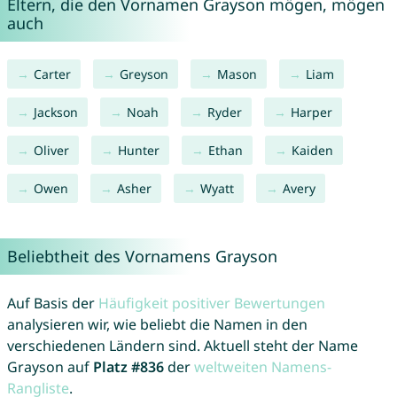
Eltern, die den Vornamen Grayson mögen, mögen
auch
Carter
Greyson
Mason
Liam
Jackson
Noah
Ryder
Harper
Oliver
Hunter
Ethan
Kaiden
Owen
Asher
Wyatt
Avery
Beliebtheit des Vornamens Grayson
Auf Basis der
Häufigkeit positiver Bewertungen
analysieren wir, wie beliebt die Namen in den
verschiedenen Ländern sind. Aktuell steht der Name
Grayson auf
Platz #836
der
weltweiten Namens-
Rangliste
.