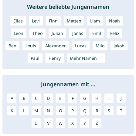
Weitere beliebte Jungennamen
Elias
Levi
Finn
Matteo
Liam
Noah
Leon
Theo
Julian
Jonas
Emil
Felix
Ben
Louis
Alexander
Lucas
Milo
Jakob
Paul
Henry
Mehr Namen →
Jungennamen mit ...
A
B
C
D
E
F
G
H
I
J
K
L
M
N
O
P
Q
R
S
T
U
V
W
X
Y
Z