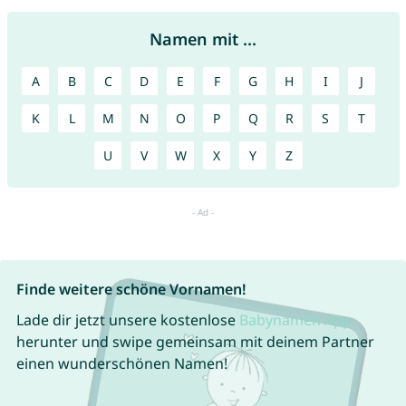
Namen mit ...
A
B
C
D
E
F
G
H
I
J
K
L
M
N
O
P
Q
R
S
T
U
V
W
X
Y
Z
Finde weitere schöne Vornamen!
Lade dir jetzt unsere kostenlose
Babynamen App
herunter und swipe gemeinsam mit deinem Partner
einen wunderschönen Namen!