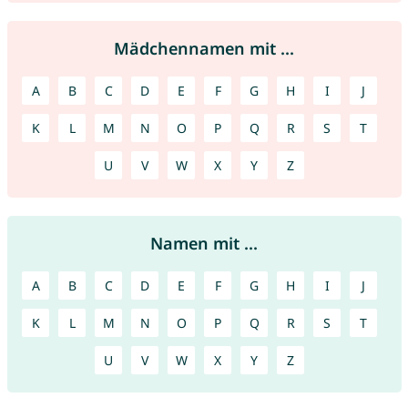
Mädchennamen mit ...
A
B
C
D
E
F
G
H
I
J
K
L
M
N
O
P
Q
R
S
T
U
V
W
X
Y
Z
Namen mit ...
A
B
C
D
E
F
G
H
I
J
K
L
M
N
O
P
Q
R
S
T
U
V
W
X
Y
Z