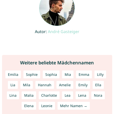
Autor:
André Gasteiger
Weitere beliebte Mädchennamen
Emilia
Sophie
Sophia
Mia
Emma
Lilly
Lia
Mila
Hannah
Amelie
Emily
Ella
Lina
Malia
Charlotte
Lea
Lena
Nora
Elena
Leonie
Mehr Namen →