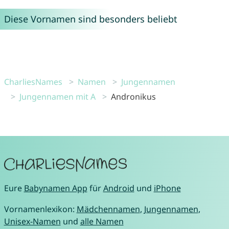
Diese Vornamen sind besonders beliebt
CharliesNames
Namen
Jungennamen
Jungennamen mit A
Andronikus
Eure
Babynamen App
für
Android
und
iPhone
Vornamenlexikon:
Mädchennamen
,
Jungennamen
,
Unisex-Namen
und
alle Namen