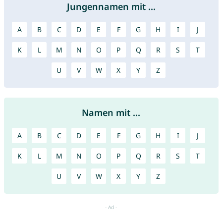
Jungennamen mit ...
A
B
C
D
E
F
G
H
I
J
K
L
M
N
O
P
Q
R
S
T
U
V
W
X
Y
Z
Namen mit ...
A
B
C
D
E
F
G
H
I
J
K
L
M
N
O
P
Q
R
S
T
U
V
W
X
Y
Z