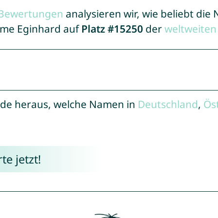
r Bewertungen
analysieren wir, wie beliebt di
Name Eginhard auf
Platz #15250
der
weltweiten
de heraus, welche Namen in
Deutschland
,
Ös
e jetzt!