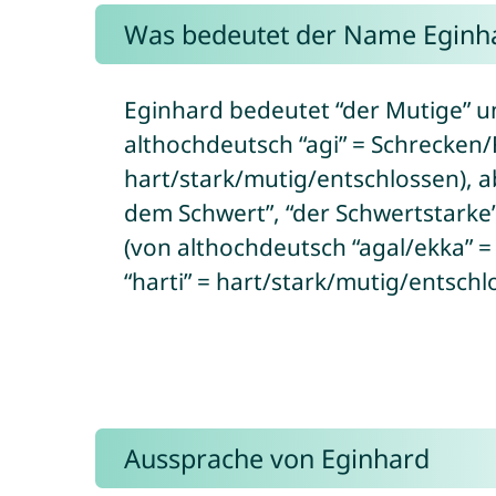
Was bedeutet der Name Eginh
Eginhard bedeutet “der Mutige” u
althochdeutsch “agi” = Schrecken/F
hart/stark/mutig/entschlossen), a
dem Schwert”, “der Schwertstarke
(von althochdeutsch “agal/ekka” =
“harti” = hart/stark/mutig/entschl
Aussprache von Eginhard