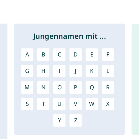
Jungennamen mit ...
A
B
C
D
E
F
G
H
I
J
K
L
M
N
O
P
Q
R
S
T
U
V
W
X
Y
Z