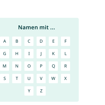
Namen mit ...
A
B
C
D
E
F
G
H
I
J
K
L
M
N
O
P
Q
R
S
T
U
V
W
X
Y
Z