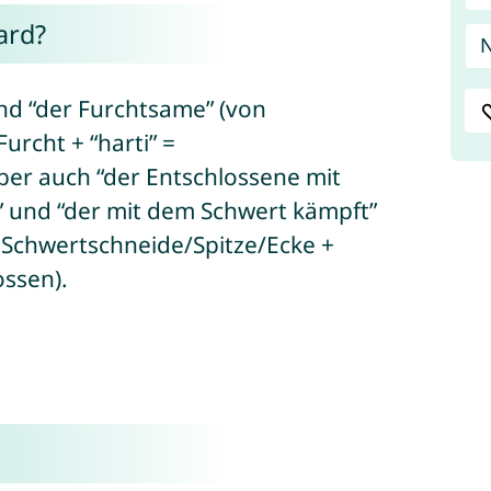
ard?
N
nd “der Furchtsame” (von
urcht + “harti” =
ber auch “der Entschlossene mit
” und “der mit dem Schwert kämpft”
 Schwertschneide/Spitze/Ecke +
ossen).