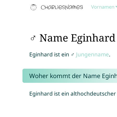
Vornamen
♂ Name Eginhard
Eginhard ist ein ♂
Jungenname
.
Woher kommt der Name Eginh
Eginhard ist ein althochdeutsche