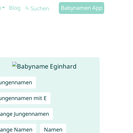
n
Blog
Babynamen App
Jungennamen
ungennamen mit E
Lange Jungennamen
Lange Namen
Namen