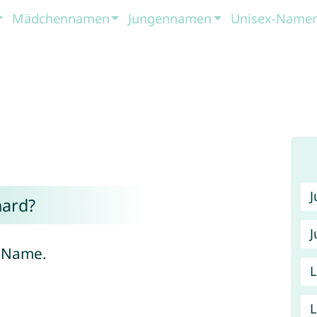
Mädchennamen
Jungennamen
Unisex-Name
ard?
J
r Name.