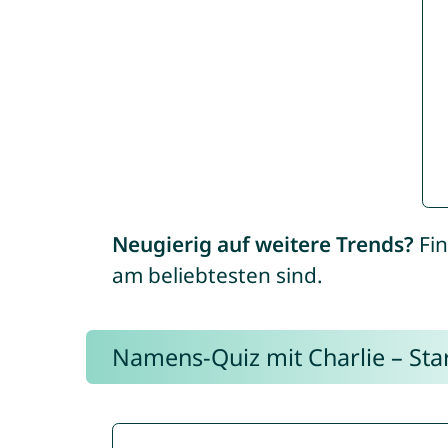
Neugierig auf weitere Trends?
Fin
am beliebtesten sind.
Namens-Quiz mit Charlie – Start