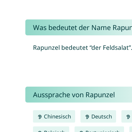
Was bedeutet der Name Rapun
Rapunzel bedeutet “der Feldsalat”
Aussprache von Rapunzel
Chinesisch
Deutsch