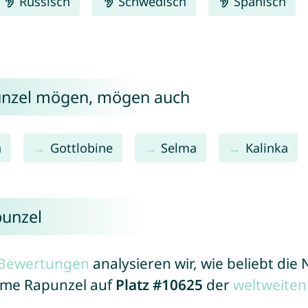
Russisch
Schwedisch
Spanisch
unzel mögen, mögen auch
a
Gottlobine
Selma
Kalinka
punzel
r Bewertungen
analysieren wir, wie beliebt di
Name Rapunzel auf
Platz #10625
der
weltweiten