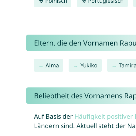
Polnisch
Portugiesisch
Eltern, die den Vornamen Rap
Alma
Yukiko
Tamir
Beliebtheit des Vornamens Ra
Auf Basis der
Häufigkeit positive
Ländern sind. Aktuell steht der 