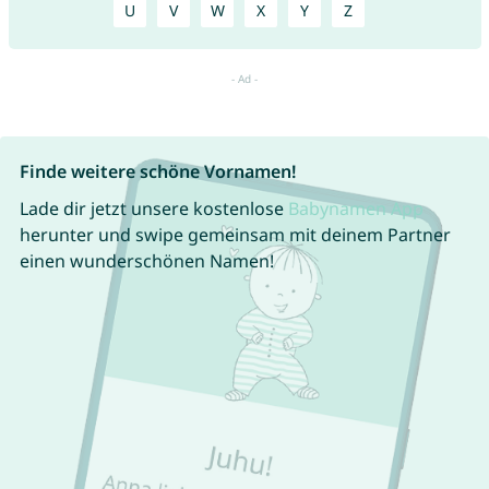
U
V
W
X
Y
Z
Finde weitere schöne Vornamen!
Lade dir jetzt unsere kostenlose
Babynamen App
herunter und swipe gemeinsam mit deinem Partner
einen wunderschönen Namen!