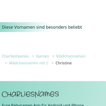
Diese Vornamen sind besonders beliebt
CharliesNames
Namen
Mädchennamen
Mädchennamen mit C
Christine
Eure
Babynamen App
für
Android
und
iPhone