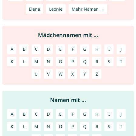
Elena
Leonie
Mehr Namen →
Mädchennamen mit ...
A
B
C
D
E
F
G
H
I
J
K
L
M
N
O
P
Q
R
S
T
U
V
W
X
Y
Z
Namen mit ...
A
B
C
D
E
F
G
H
I
J
K
L
M
N
O
P
Q
R
S
T