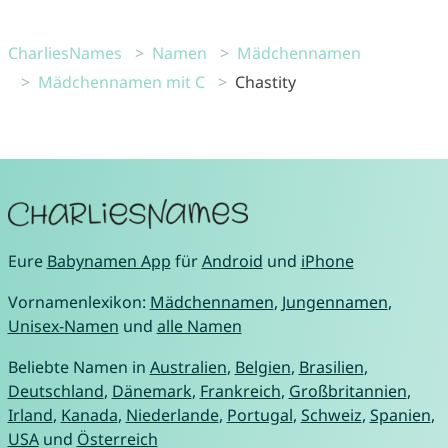
CharliesNames
Namen
Mädchennamen
Mädchennamen mit C
Chastity
Eure
Babynamen App
für
Android
und
iPhone
Vornamenlexikon:
Mädchennamen
,
Jungennamen
,
Unisex-Namen
und
alle Namen
Beliebte Namen in
Australien
,
Belgien
,
Brasilien
,
Deutschland
,
Dänemark
,
Frankreich
,
Großbritannien
,
Irland
,
Kanada
,
Niederlande
,
Portugal
,
Schweiz
,
Spanien
,
USA
und
Österreich