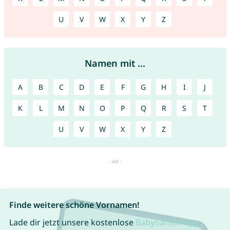
U
V
W
X
Y
Z
Namen mit ...
A
B
C
D
E
F
G
H
I
J
K
L
M
N
O
P
Q
R
S
T
U
V
W
X
Y
Z
Finde weitere schöne Vornamen!
Lade dir jetzt unsere kostenlose
Babynamen App