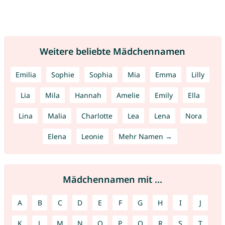
Weitere beliebte Mädchennamen
Emilia
Sophie
Sophia
Mia
Emma
Lilly
Lia
Mila
Hannah
Amelie
Emily
Ella
Lina
Malia
Charlotte
Lea
Lena
Nora
Elena
Leonie
Mehr Namen →
Mädchennamen mit ...
A
B
C
D
E
F
G
H
I
J
K
L
M
N
O
P
Q
R
S
T