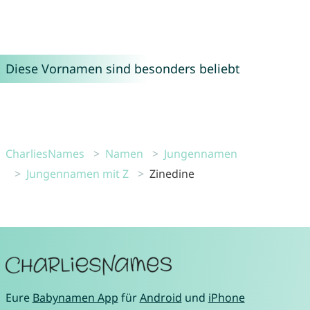
Diese Vornamen sind besonders beliebt
CharliesNames
Namen
Jungennamen
Jungennamen mit Z
Zinedine
Eure
Babynamen App
für
Android
und
iPhone