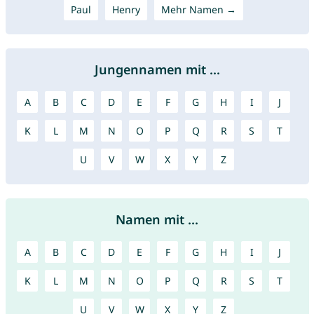
Paul
Henry
Mehr Namen →
Jungennamen mit ...
A
B
C
D
E
F
G
H
I
J
K
L
M
N
O
P
Q
R
S
T
U
V
W
X
Y
Z
Namen mit ...
A
B
C
D
E
F
G
H
I
J
K
L
M
N
O
P
Q
R
S
T
U
V
W
X
Y
Z