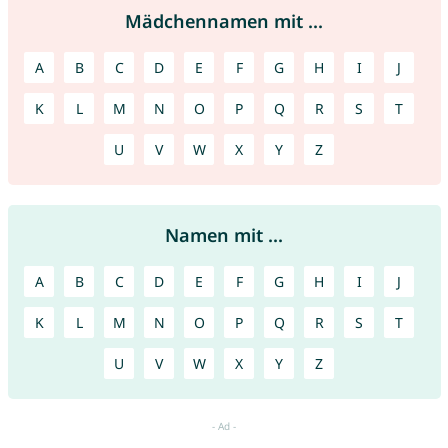
Mädchennamen mit ...
A
B
C
D
E
F
G
H
I
J
K
L
M
N
O
P
Q
R
S
T
U
V
W
X
Y
Z
Namen mit ...
A
B
C
D
E
F
G
H
I
J
K
L
M
N
O
P
Q
R
S
T
U
V
W
X
Y
Z