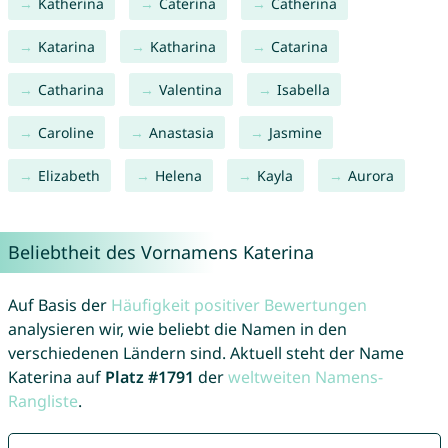
Katherina
Caterina
Catherina
Katarina
Katharina
Catarina
Catharina
Valentina
Isabella
Caroline
Anastasia
Jasmine
Elizabeth
Helena
Kayla
Aurora
Beliebtheit des Vornamens Katerina
Auf Basis der
Häufigkeit positiver Bewertungen
analysieren wir, wie beliebt die Namen in den
verschiedenen Ländern sind. Aktuell steht der Name
Katerina auf
Platz #1791
der
weltweiten Namens-
Rangliste
.