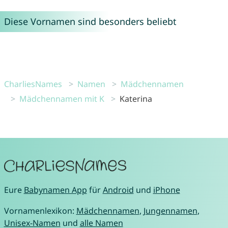
Diese Vornamen sind besonders beliebt
CharliesNames
Namen
Mädchennamen
Mädchennamen mit K
Katerina
Eure
Babynamen App
für
Android
und
iPhone
Vornamenlexikon:
Mädchennamen
,
Jungennamen
,
Unisex-Namen
und
alle Namen