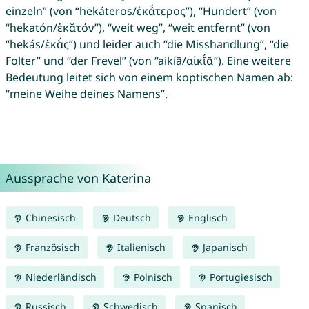
einzeln” (von “hekáteros/ἑκᾰ́τερος”), “Hundert” (von
“hekatón/ἑκᾰτόν”), “weit weg”, “weit entfernt” (von
“hekás/ἑκᾰ́ς”) und leider auch “die Misshandlung”, “die
Folter” und “der Frevel” (von “aikíā/αἰκῐ́ᾱ”). Eine weitere
Bedeutung leitet sich von einem koptischen Namen ab:
“meine Weihe deines Namens”.
Aussprache von Katerina
Chinesisch
Deutsch
Englisch
Französisch
Italienisch
Japanisch
Niederländisch
Polnisch
Portugiesisch
Russisch
Schwedisch
Spanisch