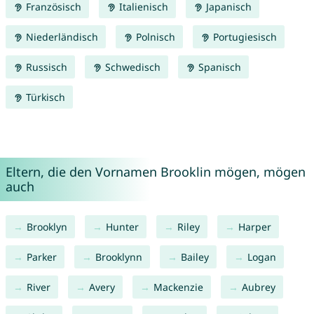
Französisch
Italienisch
Japanisch
Niederländisch
Polnisch
Portugiesisch
Russisch
Schwedisch
Spanisch
Türkisch
Eltern, die den Vornamen Brooklin mögen, mögen
auch
Brooklyn
Hunter
Riley
Harper
Parker
Brooklynn
Bailey
Logan
River
Avery
Mackenzie
Aubrey