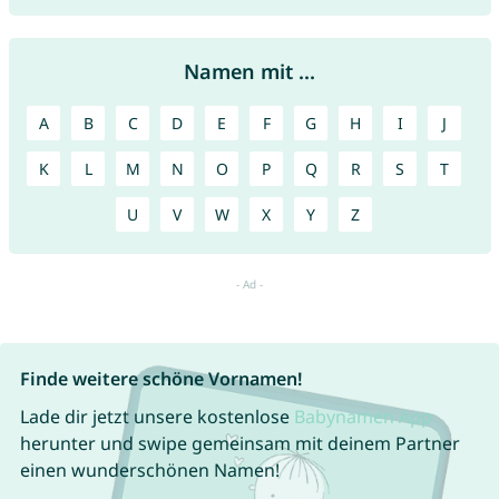
Namen mit ...
A
B
C
D
E
F
G
H
I
J
K
L
M
N
O
P
Q
R
S
T
U
V
W
X
Y
Z
Finde weitere schöne Vornamen!
Lade dir jetzt unsere kostenlose
Babynamen App
herunter und swipe gemeinsam mit deinem Partner
einen wunderschönen Namen!