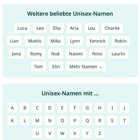
Weitere beliebte Unisex-Namen
Luca
Leo
Elia
Aria
Lou
Charlie
Lian
Mattis
Mika
Lynn
Yannick
Robin
Jona
Romy
Noé
Naomi
Nino
Laurin
Tom
Elin
Mehr Namen →
Unisex-Namen mit ...
A
B
C
D
E
F
G
H
I
J
K
L
M
N
O
P
Q
R
S
T
U
V
W
X
Y
Z