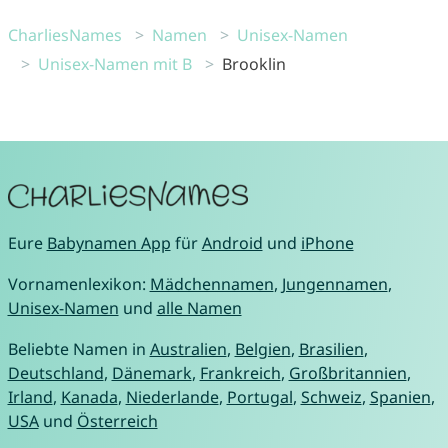
CharliesNames
Namen
Unisex-Namen
Unisex-Namen mit B
Brooklin
Eure
Babynamen App
für
Android
und
iPhone
Vornamenlexikon:
Mädchennamen
,
Jungennamen
,
Unisex-Namen
und
alle Namen
Beliebte Namen in
Australien
,
Belgien
,
Brasilien
,
Deutschland
,
Dänemark
,
Frankreich
,
Großbritannien
,
Irland
,
Kanada
,
Niederlande
,
Portugal
,
Schweiz
,
Spanien
,
USA
und
Österreich