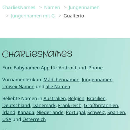
CharliesNames
Namen
Jungennamen
Jungennamen mit G
Gualterio
Eure
Babynamen App
für
Android
und
iPhone
Vornamenlexikon:
Mädchennamen
,
Jungennamen
,
Unisex-Namen
und
alle Namen
Beliebte Namen in
Australien
,
Belgien
,
Brasilien
,
Deutschland
,
Dänemark
,
Frankreich
,
Großbritannien
,
Irland
,
Kanada
,
Niederlande
,
Portugal
,
Schweiz
,
Spanien
,
USA
und
Österreich