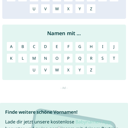
U
V
W
X
Y
Z
Namen mit ...
A
B
C
D
E
F
G
H
I
J
K
L
M
N
O
P
Q
R
S
T
U
V
W
X
Y
Z
Finde weitere schöne Vornamen!
Lade dir jetzt unsere kostenlose
Babynamen App