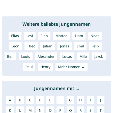
Weitere beliebte Jungennamen
Elias
Levi
Finn
Matteo
Liam
Noah
Leon
Theo
Julian
Jonas
Emil
Felix
Ben
Louis
Alexander
Lucas
Milo
Jakob
Paul
Henry
Mehr Namen →
Jungennamen mit ...
A
B
C
D
E
F
G
H
I
J
K
L
M
N
O
P
Q
R
S
T