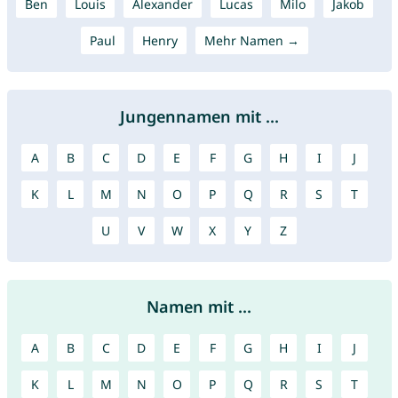
Ben
Louis
Alexander
Lucas
Milo
Jakob
Paul
Henry
Mehr Namen →
Jungennamen mit ...
A
B
C
D
E
F
G
H
I
J
K
L
M
N
O
P
Q
R
S
T
U
V
W
X
Y
Z
Namen mit ...
A
B
C
D
E
F
G
H
I
J
K
L
M
N
O
P
Q
R
S
T