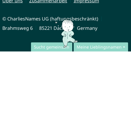
Über uns
Zusammenarbeit
Impressum
© CharliesNames UG (haftungsbeschränkt)
Brahmsweg 6
85221 Dachau
Germany
Sucht gemeinsam
Meine Lieblingsnamen