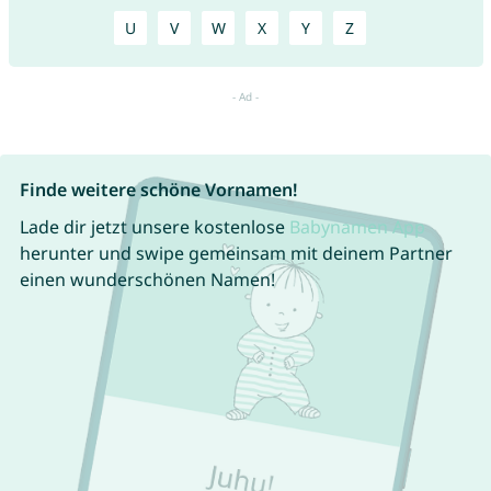
U
V
W
X
Y
Z
Finde weitere schöne Vornamen!
Lade dir jetzt unsere kostenlose
Babynamen App
herunter und swipe gemeinsam mit deinem Partner
einen wunderschönen Namen!