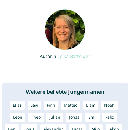
Autorin:
Jelka Batteiger
Weitere beliebte Jungennamen
Elias
Levi
Finn
Matteo
Liam
Noah
Leon
Theo
Julian
Jonas
Emil
Felix
Ben
Louis
Alexander
Lucas
Milo
Jakob