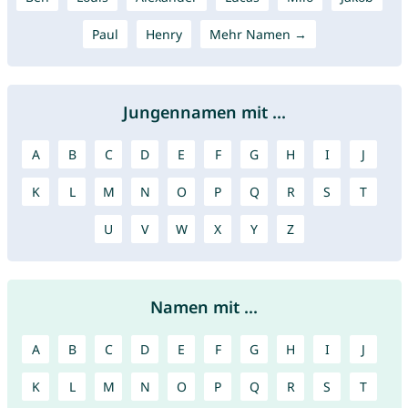
Paul
Henry
Mehr Namen →
Jungennamen mit ...
A
B
C
D
E
F
G
H
I
J
K
L
M
N
O
P
Q
R
S
T
U
V
W
X
Y
Z
Namen mit ...
A
B
C
D
E
F
G
H
I
J
K
L
M
N
O
P
Q
R
S
T