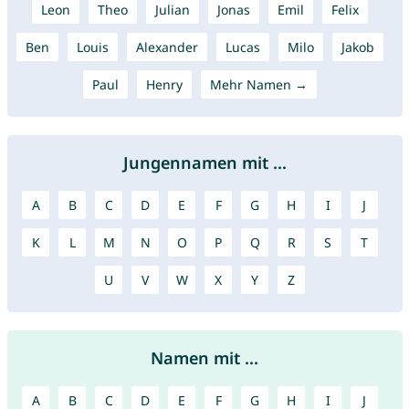
Leon
Theo
Julian
Jonas
Emil
Felix
Ben
Louis
Alexander
Lucas
Milo
Jakob
Paul
Henry
Mehr Namen →
Jungennamen mit ...
A
B
C
D
E
F
G
H
I
J
K
L
M
N
O
P
Q
R
S
T
U
V
W
X
Y
Z
Namen mit ...
A
B
C
D
E
F
G
H
I
J