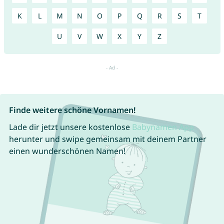
K
L
M
N
O
P
Q
R
S
T
U
V
W
X
Y
Z
Finde weitere schöne Vornamen!
Lade dir jetzt unsere kostenlose
Babynamen App
herunter und swipe gemeinsam mit deinem Partner
einen wunderschönen Namen!