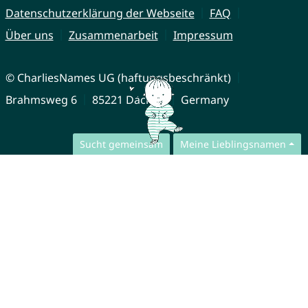
Datenschutzerklärung der Webseite
FAQ
Über uns
Zusammenarbeit
Impressum
© CharliesNames UG (haftungsbeschränkt)
Brahmsweg 6
85221 Dachau
Germany
Sucht gemeinsam
Meine Lieblingsnamen