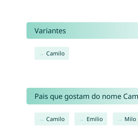
Variantes
Camilo
Pais que gostam do nome Cam
Camilo
Emilio
Milo