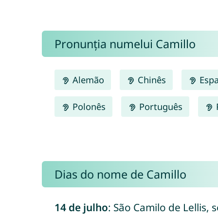
Pronunția numelui Camillo
Alemão
Chinês
Espa
Polonês
Português
Dias do nome de Camillo
14 de julho
: São Camilo de Lellis,