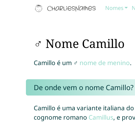
Nomes
N
♂ Nome Camillo
Camillo é um ♂
nome de menino
.
De onde vem o nome Camillo?
Camillo é uma variante italiana 
cognome romano
Camillus
, e pro