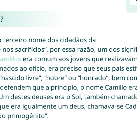
?
o terceiro nome dos cidadãos da
 nos sacrifícios”, por essa razão, um dos sign
amillus
era comum aos jovens que realizavam s
ados ao ofício, era preciso que seus pais esti
 “nascido livre”, “nobre” ou “honrado”, bem 
 defendem que a princípio, o nome Camillo er
 Um destes deuses era o Sol, também chamado
 que era igualmente um deus, chamava-se Cadm
 do primogênito”.