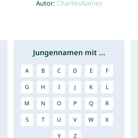
Autor:
CharliesNames
Jungennamen mit ...
A
B
C
D
E
F
G
H
I
J
K
L
M
N
O
P
Q
R
S
T
U
V
W
X
Y
Z