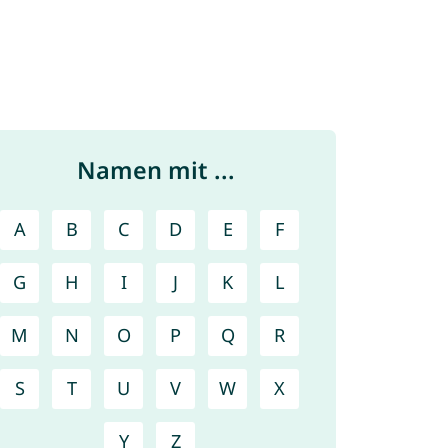
Namen mit ...
A
B
C
D
E
F
G
H
I
J
K
L
M
N
O
P
Q
R
S
T
U
V
W
X
Y
Z