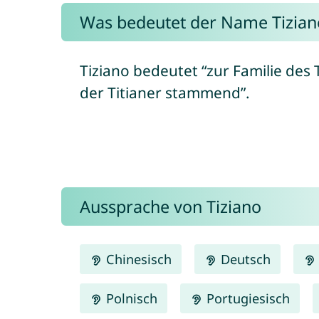
Was bedeutet der Name Tizian
Tiziano bedeutet “zur Familie des T
der Titianer stammend”.
Aussprache von Tiziano
Chinesisch
Deutsch
Polnisch
Portugiesisch