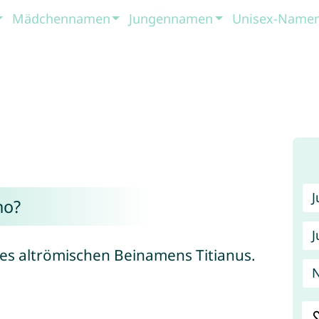
Mädchennamen
Jungennamen
Unisex-Name
no?
J
 des altrömischen Beinamens Titianus.
N