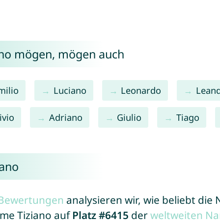
iano mögen, mögen auch
milio
Luciano
Leonardo
Lean
ivio
Adriano
Giulio
Tiago
iano
r Bewertungen
analysieren wir, wie beliebt di
ame Tiziano auf
Platz #6415
der
weltweiten Na