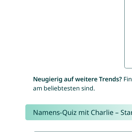
Neugierig auf weitere Trends?
Fin
am beliebtesten sind.
Namens-Quiz mit Charlie – Start