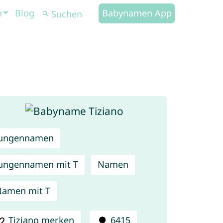
n
Blog
Babynamen App
Jungennamen
ungennamen mit T
Namen
amen mit T
Tiziano merken
6415