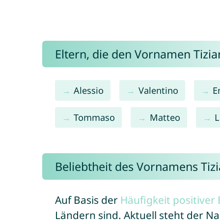
Eltern, die den Vornamen Tiz
Alessio
Valentino
E
Tommaso
Matteo
L
Beliebtheit des Vornamens Tiz
Auf Basis der
Häufigkeit positive
Ländern sind. Aktuell steht der N