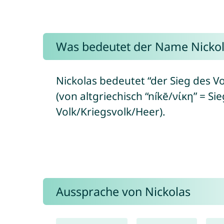
Was bedeutet der Name Nickol
Nickolas bedeutet “der Sieg des Vo
(von altgriechisch “níkē/νίκη” = Sie
Volk/Kriegsvolk/Heer).
Aussprache von Nickolas