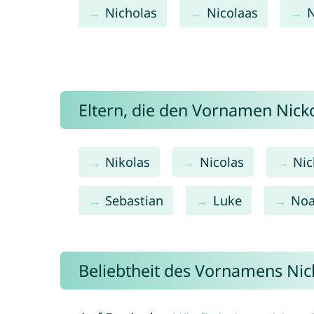
Nicholas
Nicolaas
N
Eltern, die den Vornamen Nic
Nikolas
Nicolas
Nic
Sebastian
Luke
No
Beliebtheit des Vornamens Nic