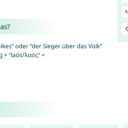
as?
lkes” oder “der Sieger über das Volk”
g + “laós/λαός” =