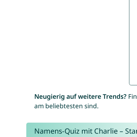
Neugierig auf weitere Trends?
Fin
am beliebtesten sind.
Namens-Quiz mit Charlie – Start