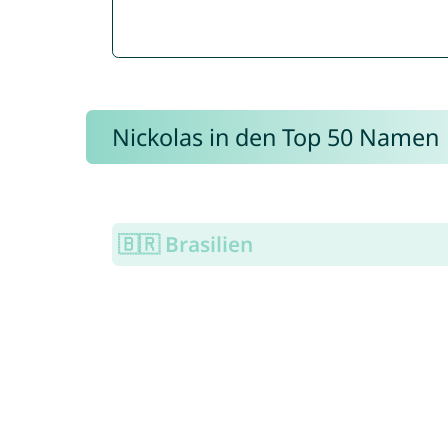
Nickolas in den Top 50 Namen
🇧🇷 Brasilien