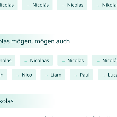
icolas
Nicolàs
Nicolás
Nikola
kolas mögen, mögen auch
holas
Nicolaas
Nicolàs
Nicolá
ah
Nico
Liam
Paul
Luc
kolas