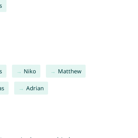
s
s
Niko
Matthew
as
Adrian