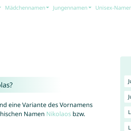
Mädchennamen
Jungennamen
Unisex-Name
las?
J
 und eine Variante des Vornamens
echischen Namen
Nikolaos
bzw.