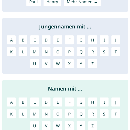
Paul
Henry
Mehr Namen →
Jungennamen mit ...
A
B
C
D
E
F
G
H
I
J
K
L
M
N
O
P
Q
R
S
T
U
V
W
X
Y
Z
Namen mit ...
A
B
C
D
E
F
G
H
I
J
K
L
M
N
O
P
Q
R
S
T
U
V
W
X
Y
Z