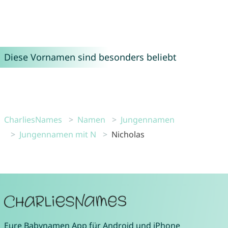
Diese Vornamen sind besonders beliebt
CharliesNames
Namen
Jungennamen
Jungennamen mit N
Nicholas
Eure
Babynamen App
für
Android
und
iPhone