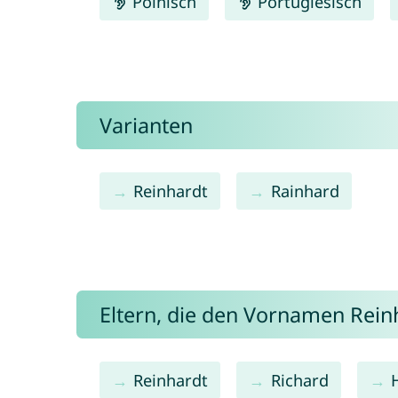
Polnisch
Portugiesisch
Varianten
Reinhardt
Rainhard
Eltern, die den Vornamen Rei
Reinhardt
Richard