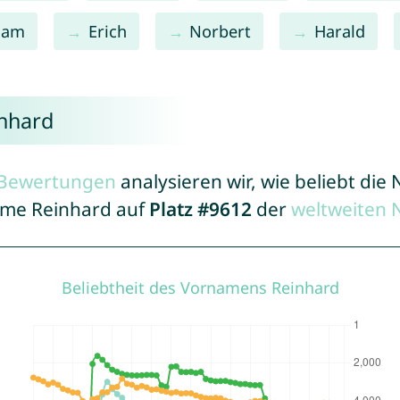
dam
Erich
Norbert
Harald
inhard
r Bewertungen
analysieren wir, wie beliebt di
Name Reinhard auf
Platz #9612
der
weltweiten 