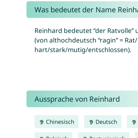
Was bedeutet der Name Reinh
Reinhard bedeutet “der Ratvolle” 
(von althochdeutsch “ragin” = Rat/
hart/stark/mutig/entschlossen).
Aussprache von Reinhard
Chinesisch
Deutsch