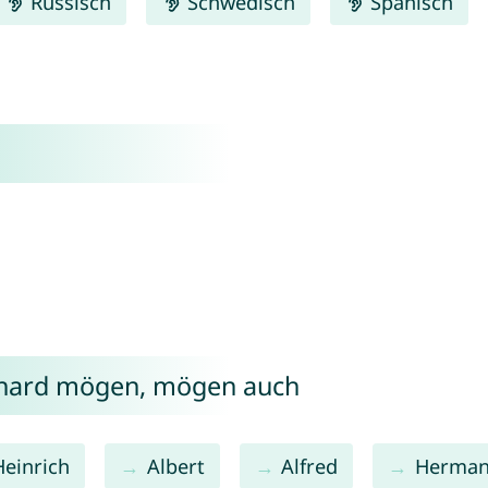
Russisch
Schwedisch
Spanisch
nhard mögen, mögen auch
Heinrich
Albert
Alfred
Herma