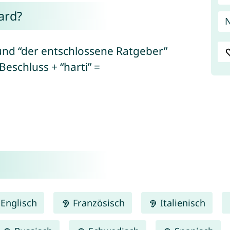
ard?
N
und “der entschlossene Ratgeber”
Beschluss + “harti” =
Englisch
Französisch
Italienisch