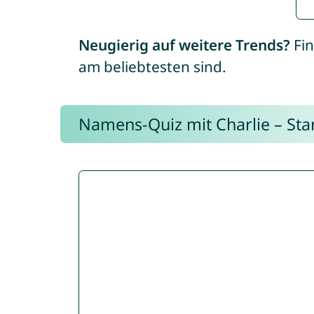
Neugierig auf weitere Trends?
Fin
am beliebtesten sind.
Namens-Quiz mit Charlie – Start