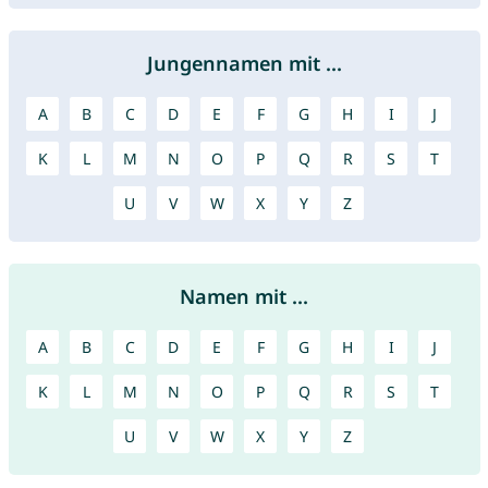
Jungennamen mit ...
A
B
C
D
E
F
G
H
I
J
K
L
M
N
O
P
Q
R
S
T
U
V
W
X
Y
Z
Namen mit ...
A
B
C
D
E
F
G
H
I
J
K
L
M
N
O
P
Q
R
S
T
U
V
W
X
Y
Z