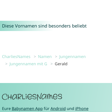
Diese Vornamen sind besonders beliebt
CharliesNames
Namen
Jungennamen
Jungennamen mit G
Gerald
Eure
Babynamen App
für
Android
und
iPhone