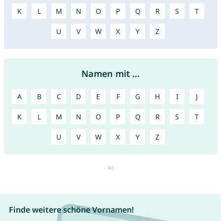
K
L
M
N
O
P
Q
R
S
T
U
V
W
X
Y
Z
Namen mit ...
A
B
C
D
E
F
G
H
I
J
K
L
M
N
O
P
Q
R
S
T
U
V
W
X
Y
Z
Finde weitere schöne Vornamen!