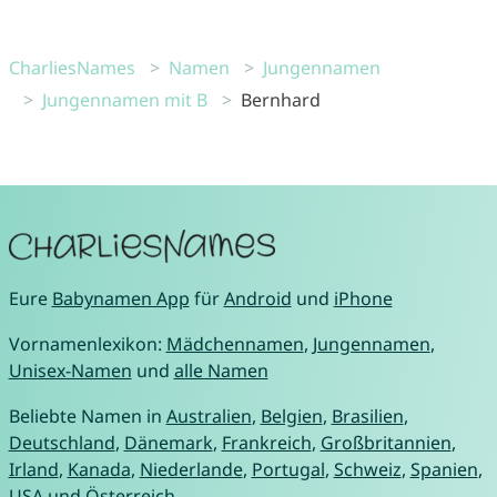
CharliesNames
Namen
Jungennamen
Jungennamen mit B
Bernhard
Eure
Babynamen App
für
Android
und
iPhone
Vornamenlexikon:
Mädchennamen
,
Jungennamen
,
Unisex-Namen
und
alle Namen
Beliebte Namen in
Australien
,
Belgien
,
Brasilien
,
Deutschland
,
Dänemark
,
Frankreich
,
Großbritannien
,
Irland
,
Kanada
,
Niederlande
,
Portugal
,
Schweiz
,
Spanien
,
USA
und
Österreich