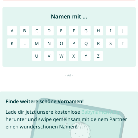
Namen mit ...
A
B
C
D
E
F
G
H
I
J
K
L
M
N
O
P
Q
R
S
T
U
V
W
X
Y
Z
Finde weitere schöne Vornamen!
Lade dir jetzt unsere kostenlose
Babynamen App
herunter und swipe gemeinsam mit deinem Partner
einen wunderschönen Namen!