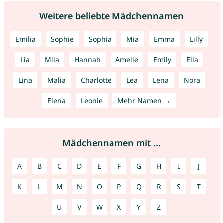
Weitere beliebte Mädchennamen
Emilia
Sophie
Sophia
Mia
Emma
Lilly
Lia
Mila
Hannah
Amelie
Emily
Ella
Lina
Malia
Charlotte
Lea
Lena
Nora
Elena
Leonie
Mehr Namen →
Mädchennamen mit ...
A
B
C
D
E
F
G
H
I
J
K
L
M
N
O
P
Q
R
S
T
U
V
W
X
Y
Z