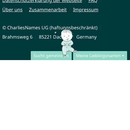
Datenschutzerklärung der Webseite
FAQ
Über uns
Zusammenarbeit
Impressum
© CharliesNames UG (haftungsbeschränkt)
Brahmsweg 6
85221 Dachau
Germany
Sucht gemeinsam
Meine Lieblingsnamen