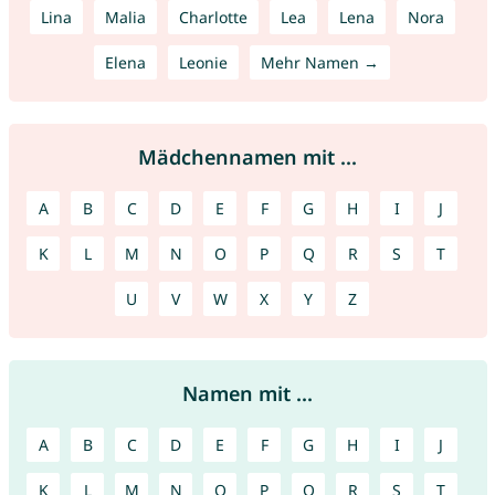
Lina
Malia
Charlotte
Lea
Lena
Nora
Elena
Leonie
Mehr Namen →
Mädchennamen mit ...
A
B
C
D
E
F
G
H
I
J
K
L
M
N
O
P
Q
R
S
T
U
V
W
X
Y
Z
Namen mit ...
A
B
C
D
E
F
G
H
I
J
K
L
M
N
O
P
Q
R
S
T