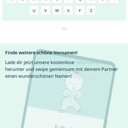
U
V
W
X
Y
Z
Finde weitere schöne Vornamen!
Lade dir jetzt unsere kostenlose
Babynamen App
herunter und swipe gemeinsam mit deinem Partner
einen wunderschönen Namen!