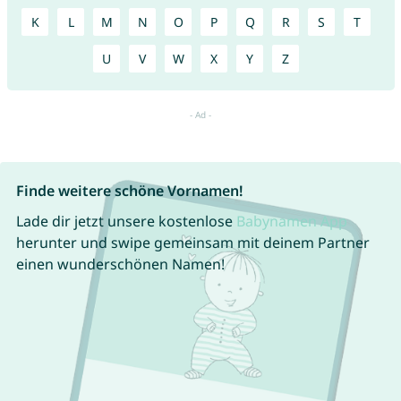
K
L
M
N
O
P
Q
R
S
T
U
V
W
X
Y
Z
Finde weitere schöne Vornamen!
Lade dir jetzt unsere kostenlose
Babynamen App
herunter und swipe gemeinsam mit deinem Partner
einen wunderschönen Namen!