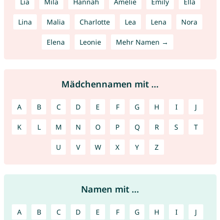
Lia
Mila
Hannah
Amelie
Emily
Ella
Lina
Malia
Charlotte
Lea
Lena
Nora
Elena
Leonie
Mehr Namen →
Mädchennamen mit ...
A
B
C
D
E
F
G
H
I
J
K
L
M
N
O
P
Q
R
S
T
U
V
W
X
Y
Z
Namen mit ...
A
B
C
D
E
F
G
H
I
J