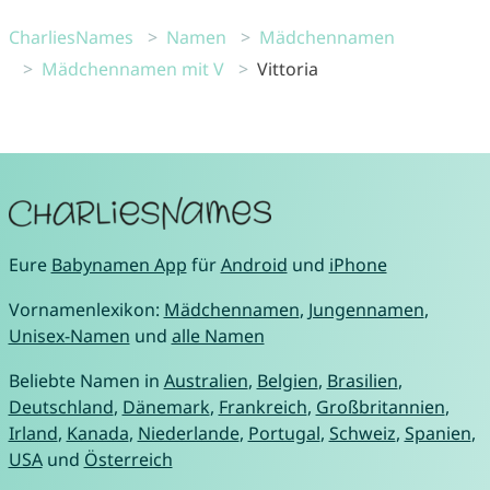
CharliesNames
Namen
Mädchennamen
Mädchennamen mit V
Vittoria
Eure
Babynamen App
für
Android
und
iPhone
Vornamenlexikon:
Mädchennamen
,
Jungennamen
,
Unisex-Namen
und
alle Namen
Beliebte Namen in
Australien
,
Belgien
,
Brasilien
,
Deutschland
,
Dänemark
,
Frankreich
,
Großbritannien
,
Irland
,
Kanada
,
Niederlande
,
Portugal
,
Schweiz
,
Spanien
,
USA
und
Österreich