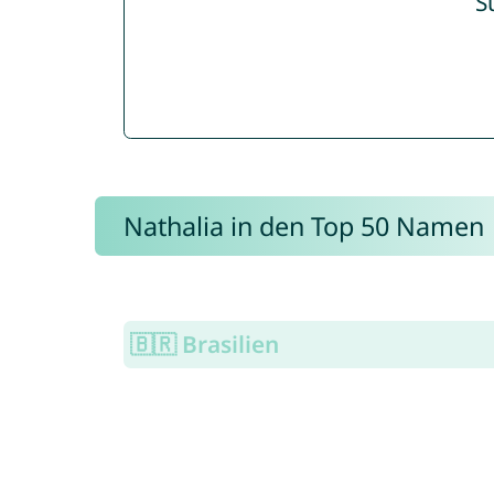
S
Nathalia in den Top 50 Namen
🇧🇷 Brasilien