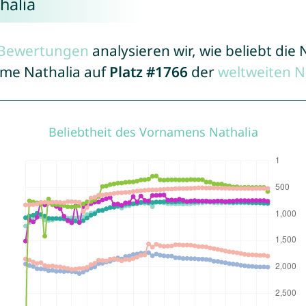
halia
r Bewertungen
analysieren wir, wie beliebt di
ame Nathalia auf
Platz #1766
der
weltweiten 