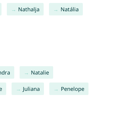
Nathalja
Natália
ndra
Natalie
e
Juliana
Penelope