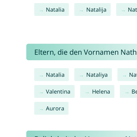
Natalia
Natalija
Nat
Eltern, die den Vornamen Nat
Natalia
Nataliya
Na
Valentina
Helena
Be
Aurora