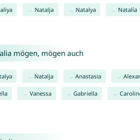
aliya
Natalja
Natalya
Natalía
halia mögen, mögen auch
talya
Natalja
Anastasia
Alexa
lla
Vanessa
Gabriella
Carolin