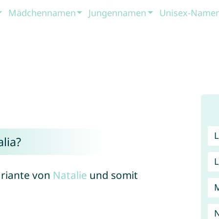
Mädchennamen
Jungennamen
Unisex-Name
lia?
ariante von
Natalie
und somit