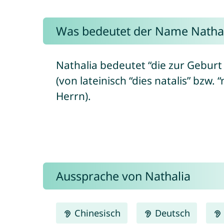
Was bedeutet der Name Nathal
Nathalia bedeutet “die zur Geburt
(von lateinisch “dies natalis” bzw.
Herrn).
Aussprache von Nathalia
Chinesisch
Deutsch