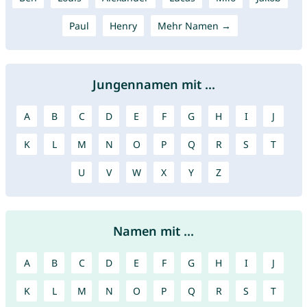
Paul
Henry
Mehr Namen →
Jungennamen mit ...
A
B
C
D
E
F
G
H
I
J
K
L
M
N
O
P
Q
R
S
T
U
V
W
X
Y
Z
Namen mit ...
A
B
C
D
E
F
G
H
I
J
K
L
M
N
O
P
Q
R
S
T