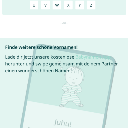
U
V
W
X
Y
Z
Finde weitere schöne Vornamen!
Lade dir jetzt unsere kostenlose
Babynamen App
herunter und swipe gemeinsam mit deinem Partner
einen wunderschönen Namen!