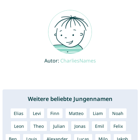
Autor:
CharliesNames
Weitere beliebte Jungennamen
Elias
Levi
Finn
Matteo
Liam
Noah
Leon
Theo
Julian
Jonas
Emil
Felix
Ben
Louis
Alexander
Lucas
Milo
Jakob