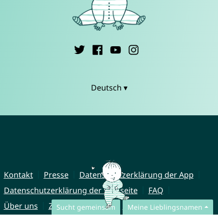
Deutsch ▾
Kontakt
Presse
Datenschutzerklärung der App
Datenschutzerklärung der Webseite
FAQ
Über uns
Zusammenarbeit
Impressum
Sucht gemeinsam
Meine Lieblingsnamen