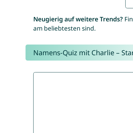
Neugierig auf weitere Trends?
Fin
am beliebtesten sind.
Namens-Quiz mit Charlie – Start