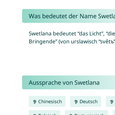
Was bedeutet der Name Swetl
Swetlana bedeutet “das Licht”, “die 
Bringende” (von urslawisch “světъ” 
Aussprache von Swetlana
Chinesisch
Deutsch