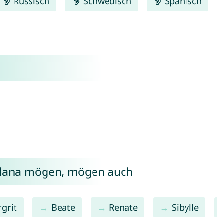
Russisch
Schwedisch
Spanisch
tlana mögen, mögen auch
grit
Beate
Renate
Sibylle