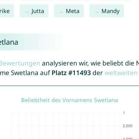
rike
Jutta
Meta
Mandy
etlana
r Bewertungen
analysieren wir, wie beliebt di
Name Swetlana auf
Platz #11493
der
weltweiten