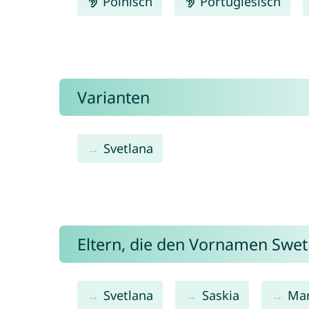
Polnisch
Portugiesisch
Varianten
Svetlana
Eltern, die den Vornamen Swe
Svetlana
Saskia
Mar