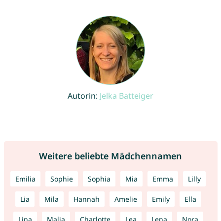
Autorin:
Jelka Batteiger
Weitere beliebte Mädchennamen
Emilia
Sophie
Sophia
Mia
Emma
Lilly
Lia
Mila
Hannah
Amelie
Emily
Ella
Lina
Malia
Charlotte
Lea
Lena
Nora