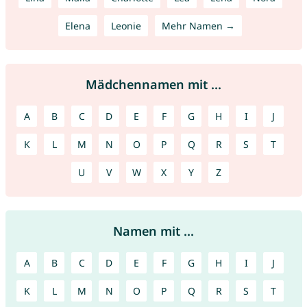
Elena
Leonie
Mehr Namen →
Mädchennamen mit ...
A
B
C
D
E
F
G
H
I
J
K
L
M
N
O
P
Q
R
S
T
U
V
W
X
Y
Z
Namen mit ...
A
B
C
D
E
F
G
H
I
J
K
L
M
N
O
P
Q
R
S
T