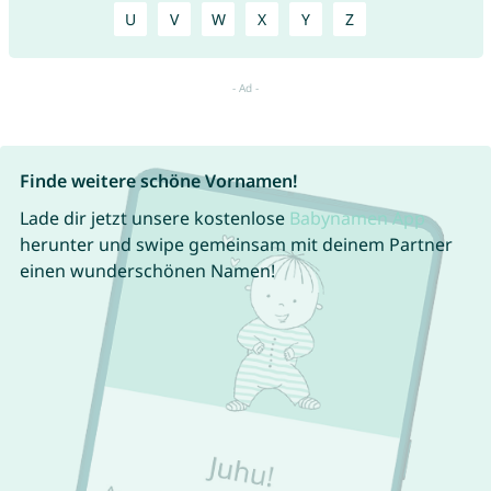
U
V
W
X
Y
Z
Finde weitere schöne Vornamen!
Lade dir jetzt unsere kostenlose
Babynamen App
herunter und swipe gemeinsam mit deinem Partner
einen wunderschönen Namen!