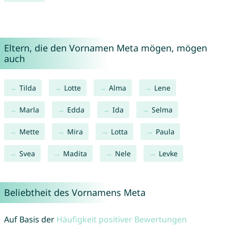
Eltern, die den Vornamen Meta mögen, mögen
auch
Tilda
Lotte
Alma
Lene
Marla
Edda
Ida
Selma
Mette
Mira
Lotta
Paula
Svea
Madita
Nele
Levke
Beliebtheit des Vornamens Meta
Auf Basis der
Häufigkeit positiver Bewertungen