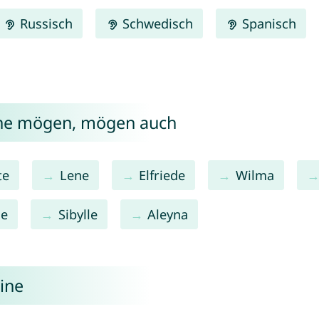
Russisch
Schwedisch
Spanisch
ine mögen, mögen auch
te
Lene
Elfriede
Wilma
de
Sibylle
Aleyna
ine