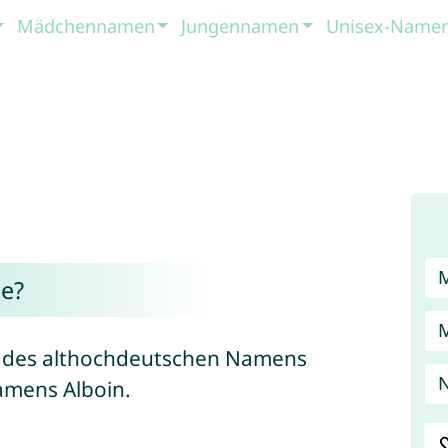
Mädchennamen
Jungennamen
Unisex-Name
e?
rm des althochdeutschen Namens
amens Alboin.