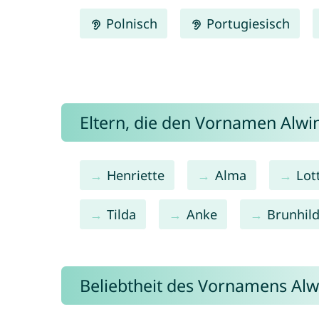
Polnisch
Portugiesisch
Eltern, die den Vornamen Alw
Henriette
Alma
Lot
Tilda
Anke
Brunhil
Beliebtheit des Vornamens Alw