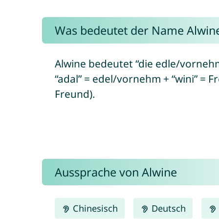
Was bedeutet der Name Alwin
Alwine bedeutet “die edle/vorneh
“adal” = edel/vornehm + “wini” = Fr
Freund).
Aussprache von Alwine
Chinesisch
Deutsch