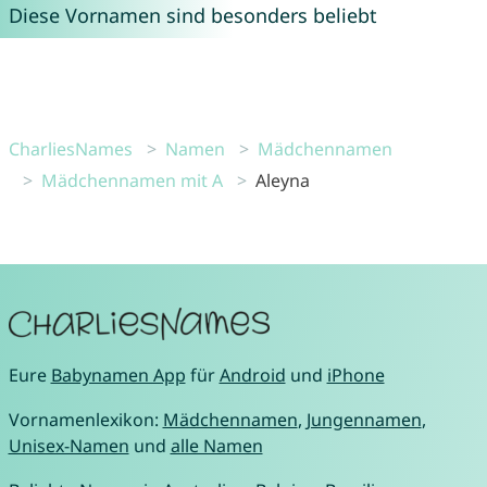
Diese Vornamen sind besonders beliebt
CharliesNames
Namen
Mädchennamen
Mädchennamen mit A
Aleyna
Eure
Babynamen App
für
Android
und
iPhone
Vornamenlexikon:
Mädchennamen
,
Jungennamen
,
Unisex-Namen
und
alle Namen