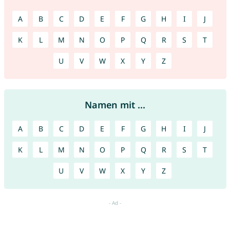
A
B
C
D
E
F
G
H
I
J
K
L
M
N
O
P
Q
R
S
T
U
V
W
X
Y
Z
Namen mit ...
A
B
C
D
E
F
G
H
I
J
K
L
M
N
O
P
Q
R
S
T
U
V
W
X
Y
Z