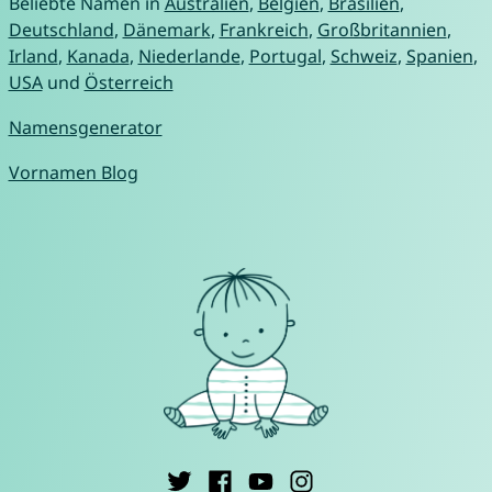
Beliebte Namen in
Australien
,
Belgien
,
Brasilien
,
Deutschland
,
Dänemark
,
Frankreich
,
Großbritannien
,
Irland
,
Kanada
,
Niederlande
,
Portugal
,
Schweiz
,
Spanien
,
USA
und
Österreich
Namensgenerator
Vornamen Blog