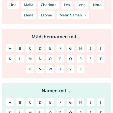
Lina
Malia
Charlotte
Lea
Lena
Nora
Elena
Leonie
Mehr Namen →
Mädchennamen mit ...
A
B
C
D
E
F
G
H
I
J
K
L
M
N
O
P
Q
R
S
T
U
V
W
X
Y
Z
Namen mit ...
A
B
C
D
E
F
G
H
I
J
K
L
M
N
O
P
Q
R
S
T