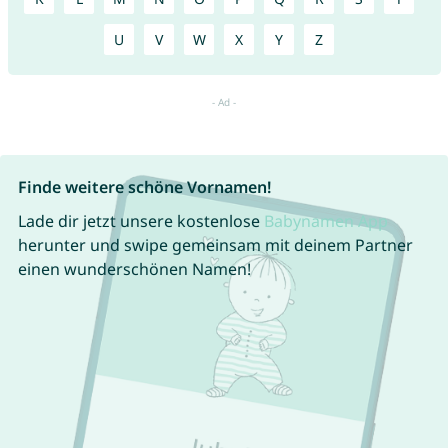
U
V
W
X
Y
Z
Finde weitere schöne Vornamen!
Lade dir jetzt unsere kostenlose
Babynamen App
herunter und swipe gemeinsam mit deinem Partner
einen wunderschönen Namen!