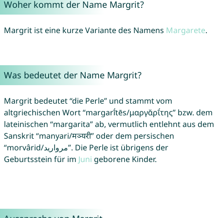
Woher kommt der Name Margrit?
Margrit ist eine kurze Variante des Namens
Margarete
.
Was bedeutet der Name Margrit?
Margrit bedeutet “die Perle” und stammt vom
altgriechischen Wort “margarī́tēs/μαργᾰρῑ́της” bzw. dem
lateinischen “margarita” ab, vermutlich entlehnt aus dem
Sanskrit “manyari/मञ्यरी” oder dem persischen
“morvârid/مروارید”. Die Perle ist übrigens der
Geburtsstein für im
Juni
geborene Kinder.