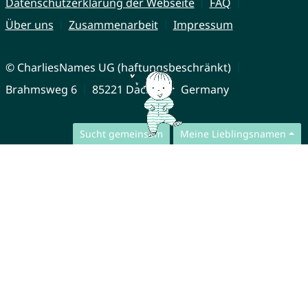
Datenschutzerklärung der Webseite
FAQ
Über uns
Zusammenarbeit
Impressum
© CharliesNames UG (haftungsbeschränkt)
Brahmsweg 6
85221 Dachau
Germany
Sucht gemeinsam
Meine Lieblingsnamen