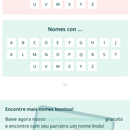
U
V
W
X
Y
Z
Nomes con ...
A
B
C
D
E
F
G
H
I
J
K
L
M
N
O
P
Q
R
S
T
U
V
W
X
Y
Z
Encontre mais nomes bonitos!
Baixe agora nosso
app de nomes para bebês
gratuito
e encontre com seu parceiro um nome lindo!