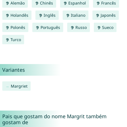
Alemão
Chinês
Espanhol
Francês
Holandês
Inglês
Italiano
Japonês
Polonês
Português
Russo
Sueco
Turco
Variantes
Margriet
Pais que gostam do nome Margrit também
gostam de