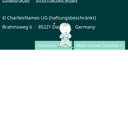
© CharliesNames UG (haftungsbeschränkt)
Brahmsweg 6
85221 Dachau
Germany
Procurem juntos
Meus nomes favoritos