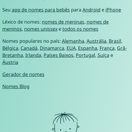
Seu
app de nomes para bebês
para
Android
e
iPhone
Léxico de nomes:
nomes de meninas
,
nomes de
meninos
,
nomes unissex
e
todos os nomes
Nomes populares no país:
Alemanha
,
Austrália
,
Brasil
,
Bélgica
,
Canadá
,
Dinamarca
,
EUA
,
Espanha
,
França
,
Grã-
Bretanha
,
Irlanda
,
Países Baixos
,
Portugal
,
Suíça
e
Áustria
Gerador de nomes
Nomes Blog