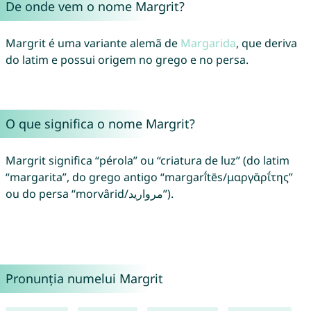
De onde vem o nome Margrit?
Margrit é uma variante alemã de
Margarida
, que deriva
do latim e possui origem no grego e no persa.
O que significa o nome Margrit?
Margrit significa “pérola” ou “criatura de luz” (do latim
“margarita”, do grego antigo “margarī́tēs/μαργᾰρῑ́της”
ou do persa “morvârid/مروارید”).
Pronunția numelui Margrit