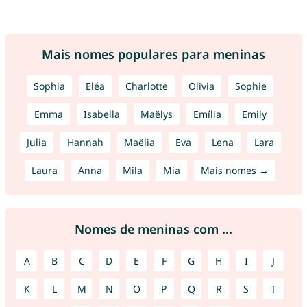
Mais nomes populares para meninas
Sophia
Eléa
Charlotte
Olivia
Sophie
Emma
Isabella
Maëlys
Emília
Emily
Julia
Hannah
Maëlia
Eva
Lena
Lara
Laura
Anna
Mila
Mia
Mais nomes →
Nomes de meninas com ...
A
B
C
D
E
F
G
H
I
J
K
L
M
N
O
P
Q
R
S
T