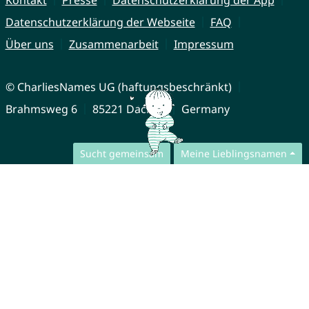
Datenschutzerklärung der Webseite
FAQ
Über uns
Zusammenarbeit
Impressum
© CharliesNames UG (haftungsbeschränkt)
Brahmsweg 6
85221 Dachau
Germany
Sucht gemeinsam
Meine Lieblingsnamen