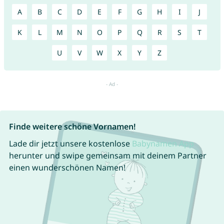
A
B
C
D
E
F
G
H
I
J
K
L
M
N
O
P
Q
R
S
T
U
V
W
X
Y
Z
Finde weitere schöne Vornamen!
Lade dir jetzt unsere kostenlose
Babynamen App
herunter und swipe gemeinsam mit deinem Partner
einen wunderschönen Namen!