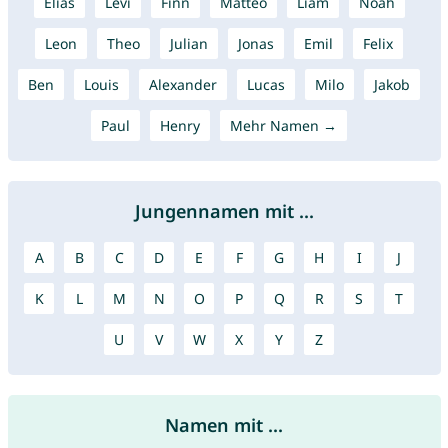
Elias
Levi
Finn
Matteo
Liam
Noah
Leon
Theo
Julian
Jonas
Emil
Felix
Ben
Louis
Alexander
Lucas
Milo
Jakob
Paul
Henry
Mehr Namen →
Jungennamen mit ...
A
B
C
D
E
F
G
H
I
J
K
L
M
N
O
P
Q
R
S
T
U
V
W
X
Y
Z
Namen mit ...