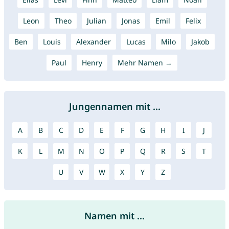
Leon
Theo
Julian
Jonas
Emil
Felix
Ben
Louis
Alexander
Lucas
Milo
Jakob
Paul
Henry
Mehr Namen →
Jungennamen mit ...
A
B
C
D
E
F
G
H
I
J
K
L
M
N
O
P
Q
R
S
T
U
V
W
X
Y
Z
Namen mit ...