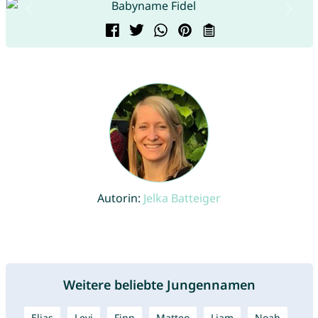
Autorin:
Jelka Batteiger
Weitere beliebte Jungennamen
Elias
Levi
Finn
Matteo
Liam
Noah