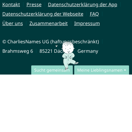
Kontakt
Presse
Datenschutzerklärung der App
Datenschutzerklärung der Webseite
FAQ
Über uns
Zusammenarbeit
Impressum
© CharliesNames UG (haftungsbeschränkt)
Brahmsweg 6
85221 Dachau
Germany
Sucht gemeinsam
Meine Lieblingsnamen