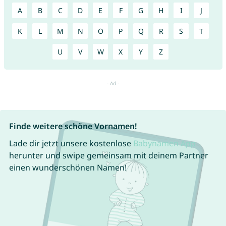
A
B
C
D
E
F
G
H
I
J
K
L
M
N
O
P
Q
R
S
T
U
V
W
X
Y
Z
Finde weitere schöne Vornamen!
Lade dir jetzt unsere kostenlose
Babynamen App
herunter und swipe gemeinsam mit deinem Partner
einen wunderschönen Namen!