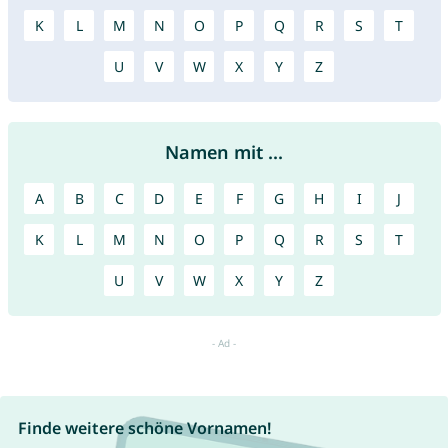
K
L
M
N
O
P
Q
R
S
T
U
V
W
X
Y
Z
Namen mit ...
A
B
C
D
E
F
G
H
I
J
K
L
M
N
O
P
Q
R
S
T
U
V
W
X
Y
Z
Finde weitere schöne Vornamen!