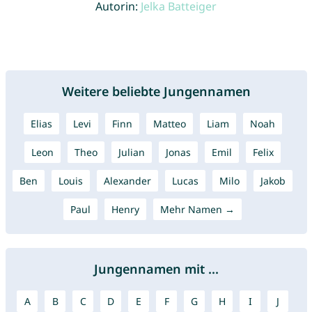
Autorin:
Jelka Batteiger
Weitere beliebte Jungennamen
Elias
Levi
Finn
Matteo
Liam
Noah
Leon
Theo
Julian
Jonas
Emil
Felix
Ben
Louis
Alexander
Lucas
Milo
Jakob
Paul
Henry
Mehr Namen →
Jungennamen mit ...
A
B
C
D
E
F
G
H
I
J