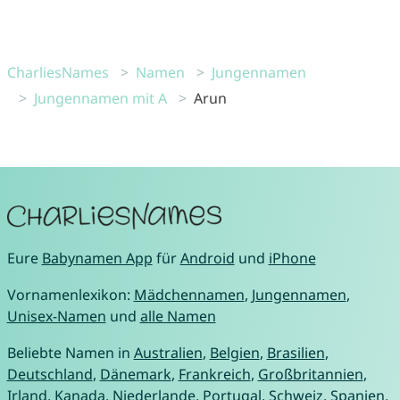
CharliesNames
Namen
Jungennamen
Jungennamen mit A
Arun
Eure
Babynamen App
für
Android
und
iPhone
Vornamenlexikon:
Mädchennamen
,
Jungennamen
,
Unisex-Namen
und
alle Namen
Beliebte Namen in
Australien
,
Belgien
,
Brasilien
,
Deutschland
,
Dänemark
,
Frankreich
,
Großbritannien
,
Irland
,
Kanada
,
Niederlande
,
Portugal
,
Schweiz
,
Spanien
,