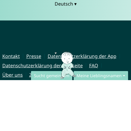
Deutsch ▾
Kontakt
Presse
Datenschutzerklärung der App
Datenschutzerklärung der Webseite
FAQ
Über uns
Zusammenarbeit
Impressum
Sucht gemeinsam
Meine Lieblingsnamen
© CharliesNames UG (haftungsbeschränkt)
Brahmsweg 6
85221 Dachau
Germany