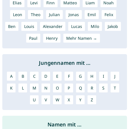
Elias
Levi
Finn
Matteo
Liam
Noah
Leon
Theo
Julian
Jonas
Emil
Felix
Ben
Louis
Alexander
Lucas
Milo
Jakob
Paul
Henry
Mehr Namen →
Jungennamen mit ...
A
B
C
D
E
F
G
H
I
J
K
L
M
N
O
P
Q
R
S
T
U
V
W
X
Y
Z
Namen mit ...