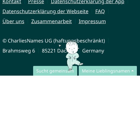
Kontakt
Presse
Datenschutzerklärung der App
Datenschutzerklärung der Webseite
FAQ
Über uns
Zusammenarbeit
Impressum
© CharliesNames UG (haftungsbeschränkt)
Brahmsweg 6
85221 Dachau
Germany
Sucht gemeinsam
Meine Lieblingsnamen