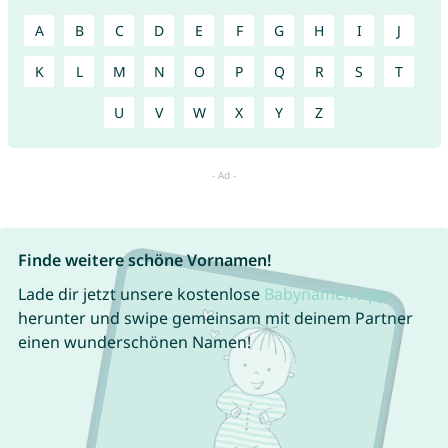
A
B
C
D
E
F
G
H
I
J
K
L
M
N
O
P
Q
R
S
T
U
V
W
X
Y
Z
Finde weitere schöne Vornamen!
Lade dir jetzt unsere kostenlose
Babynamen App
herunter und swipe gemeinsam mit deinem Partner
einen wunderschönen Namen!