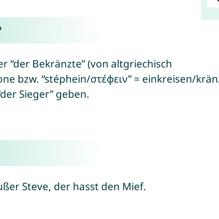
?
r “der Bekränzte” (von altgriechisch
ne bzw. “stéphein/στέφειν” = einkreisen/kr
er Sieger” geben.
ußer Steve, der hasst den Mief.