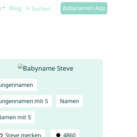
n
Blog
Babynamen App
Jungennamen
ungennamen mit S
Namen
amen mit S
Steve merken
4860