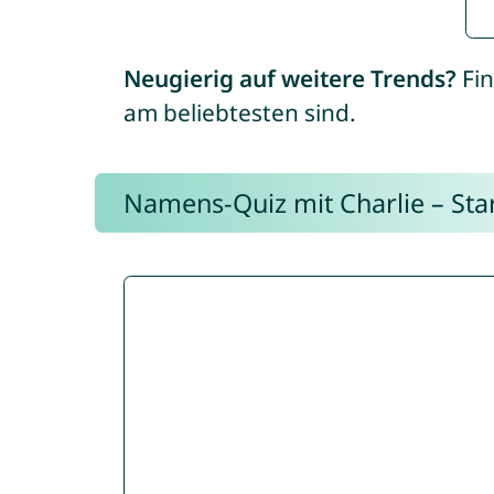
Neugierig auf weitere Trends?
Fin
am beliebtesten sind.
Namens-Quiz mit Charlie – Start