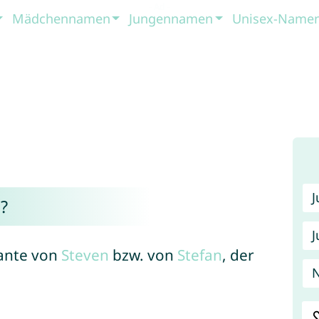
Mädchennamen
Jungennamen
Unisex-Name
?
J
iante von
Steven
bzw. von
Stefan
, der
N