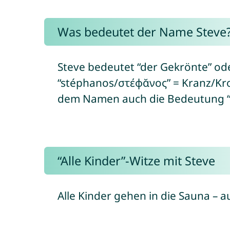
Was bedeutet der Name Steve
Steve bedeutet “der Gekrönte” ode
“stéphanos/στέφᾰνος” = Kranz/Kro
dem Namen auch die Bedeutung “d
“Alle Kinder”-Witze mit Steve
Alle Kinder gehen in die Sauna – a