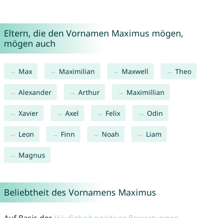
Eltern, die den Vornamen Maximus mögen,
mögen auch
Max
Maximilian
Maxwell
Theo
Alexander
Arthur
Maximillian
Xavier
Axel
Felix
Odin
Leon
Finn
Noah
Liam
Magnus
Beliebtheit des Vornamens Maximus