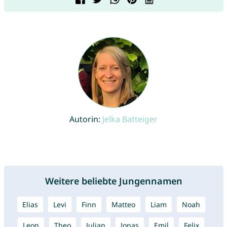
Autorin:
Jelka Batteiger
Weitere beliebte Jungennamen
Elias
Levi
Finn
Matteo
Liam
Noah
Leon
Theo
Julian
Jonas
Emil
Felix