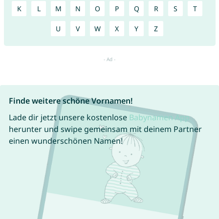
K
L
M
N
O
P
Q
R
S
T
U
V
W
X
Y
Z
Finde weitere schöne Vornamen!
Lade dir jetzt unsere kostenlose
Babynamen App
herunter und swipe gemeinsam mit deinem Partner
einen wunderschönen Namen!