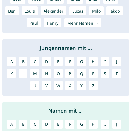
Ben
Louis
Alexander
Lucas
Milo
Jakob
Paul
Henry
Mehr Namen →
Jungennamen mit ...
A
B
C
D
E
F
G
H
I
J
K
L
M
N
O
P
Q
R
S
T
U
V
W
X
Y
Z
Namen mit ...
A
B
C
D
E
F
G
H
I
J