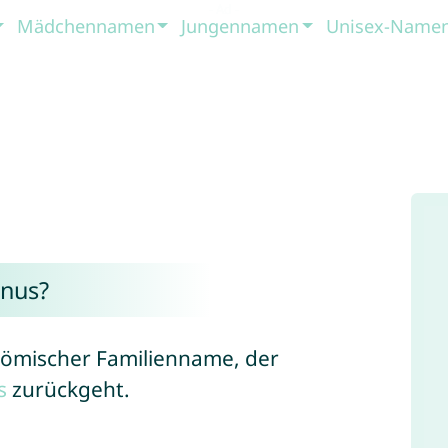
Mädchennamen
Jungennamen
Unisex-Name
nus?
trömischer Familienname, der
s
zurückgeht.