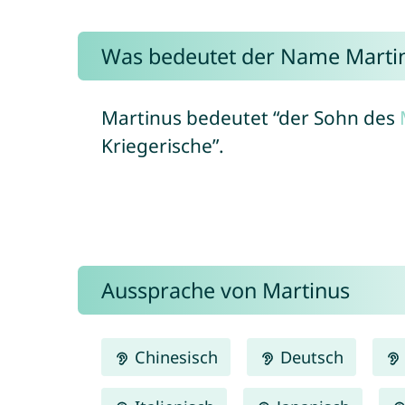
Was bedeutet der Name Marti
Martinus bedeutet “der Sohn des
Kriegerische”.
Aussprache von Martinus
Chinesisch
Deutsch