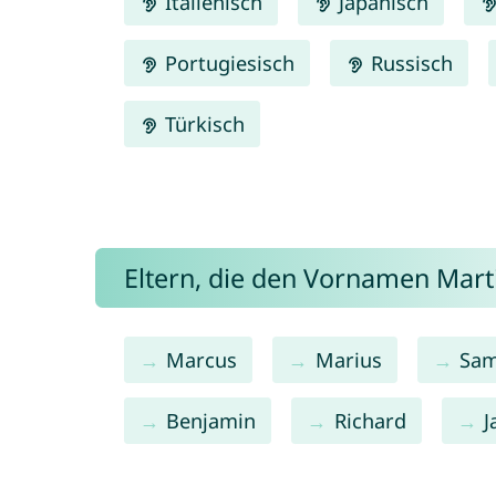
Italienisch
Japanisch
Portugiesisch
Russisch
Türkisch
Eltern, die den Vornamen Mar
Marcus
Marius
Sam
Benjamin
Richard
J