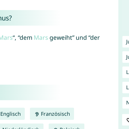
nus?
Mars
“, “dem
Mars
geweiht” und “der
J
Englisch
Französisch