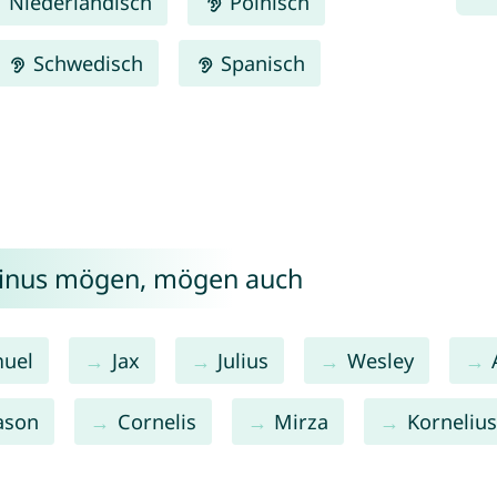
Niederländisch
Polnisch
Schwedisch
Spanisch
tinus mögen, mögen auch
uel
Jax
Julius
Wesley
ason
Cornelis
Mirza
Kornelius