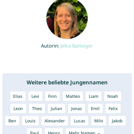
Autorin:
Jelka Batteiger
Weitere beliebte Jungennamen
Elias
Levi
Finn
Matteo
Liam
Noah
Leon
Theo
Julian
Jonas
Emil
Felix
Ben
Louis
Alexander
Lucas
Milo
Jakob
Paul
Henry
Mehr Namen →