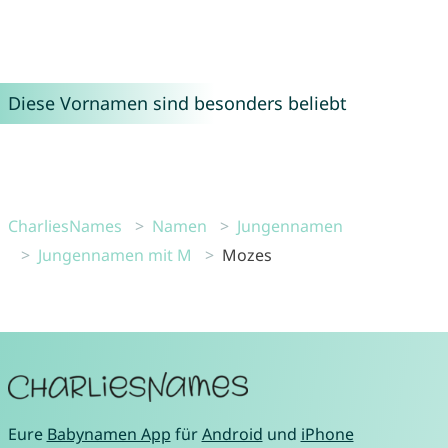
Diese Vornamen sind besonders beliebt
CharliesNames
Namen
Jungennamen
Jungennamen mit M
Mozes
Eure
Babynamen App
für
Android
und
iPhone