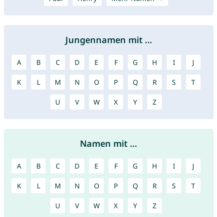
Jungennamen mit ...
A
B
C
D
E
F
G
H
I
J
K
L
M
N
O
P
Q
R
S
T
U
V
W
X
Y
Z
Namen mit ...
A
B
C
D
E
F
G
H
I
J
K
L
M
N
O
P
Q
R
S
T
U
V
W
X
Y
Z