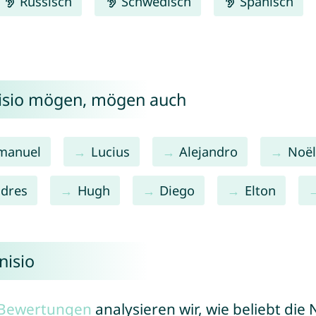
Russisch
Schwedisch
Spanisch
nisio mögen, mögen auch
manuel
Lucius
Alejandro
Noël
dres
Hugh
Diego
Elton
nisio
r Bewertungen
analysieren wir, wie beliebt di