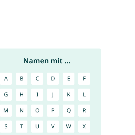
Namen mit ...
A
B
C
D
E
F
G
H
I
J
K
L
M
N
O
P
Q
R
S
T
U
V
W
X