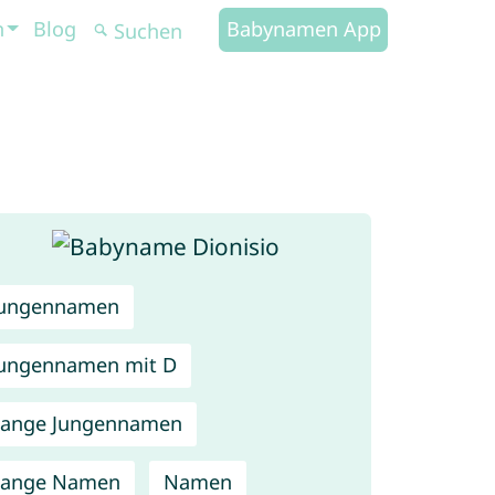
n
Blog
Babynamen App
Jungennamen
ungennamen mit D
Lange Jungennamen
Lange Namen
Namen