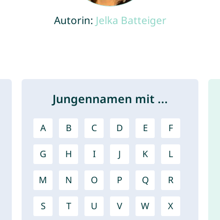
Autorin:
Jelka Batteiger
Jungennamen mit ...
A
B
C
D
E
F
G
H
I
J
K
L
M
N
O
P
Q
R
S
T
U
V
W
X