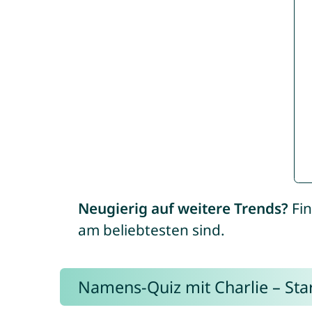
Neugierig auf weitere Trends?
Fin
am beliebtesten sind.
Namens-Quiz mit Charlie – Start