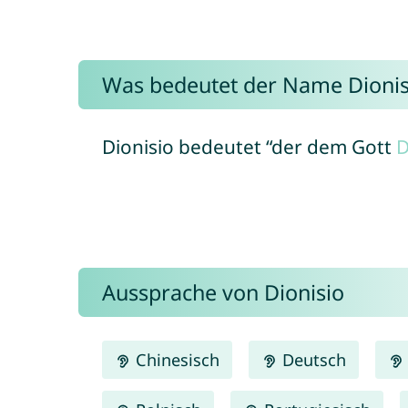
Was bedeutet der Name Dionis
Dionisio bedeutet “der dem Gott
D
Aussprache von Dionisio
Chinesisch
Deutsch