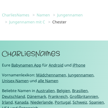
CharliesNames
Namen
Jungennamen
Jungennamen mit C
Chester
Eure
Babynamen App
für
Android
und
iPhone
Vornamenlexikon:
Mädchennamen
,
Jungennamen
,
Unisex-Namen
und
alle Namen
Beliebte Namen in
Australien
,
Belgien
,
Brasilien
,
Deutschland
,
Dänemark
,
Frankreich
,
Großbritannien
,
Irland
,
Kanada
,
Niederlande
,
Portugal
,
Schweiz
,
Spanien
,
USA
und
Österreich