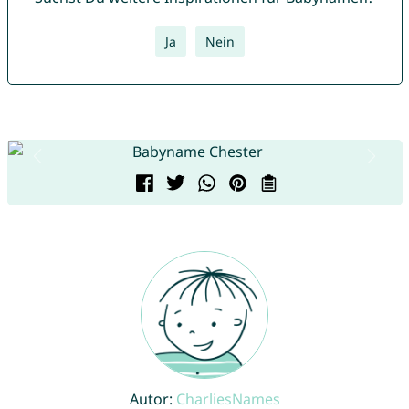
Ja
Nein
Autor:
CharliesNames