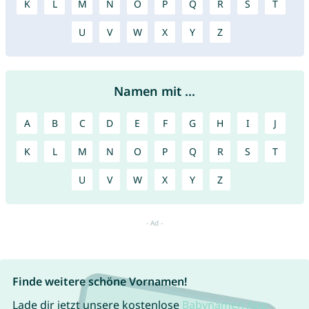
K
L
M
N
O
P
Q
R
S
T
U
V
W
X
Y
Z
Namen mit ...
A
B
C
D
E
F
G
H
I
J
K
L
M
N
O
P
Q
R
S
T
U
V
W
X
Y
Z
Finde weitere schöne Vornamen!
Lade dir jetzt unsere kostenlose
Babynamen App