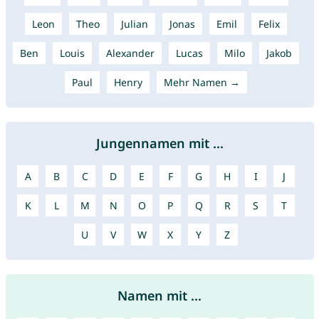
Leon
Theo
Julian
Jonas
Emil
Felix
Ben
Louis
Alexander
Lucas
Milo
Jakob
Paul
Henry
Mehr Namen →
Jungennamen mit ...
A
B
C
D
E
F
G
H
I
J
K
L
M
N
O
P
Q
R
S
T
U
V
W
X
Y
Z
Namen mit ...