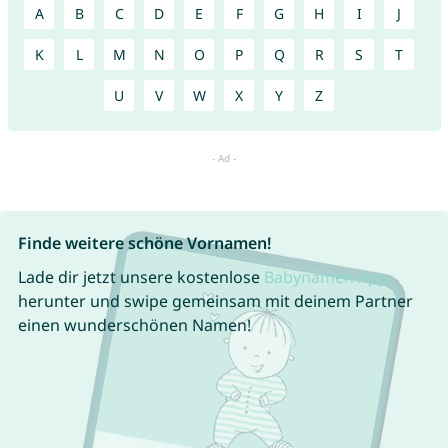
A
B
C
D
E
F
G
H
I
J
K
L
M
N
O
P
Q
R
S
T
U
V
W
X
Y
Z
Finde weitere schöne Vornamen!
Lade dir jetzt unsere kostenlose
Babynamen App
herunter und swipe gemeinsam mit deinem Partner
einen wunderschönen Namen!