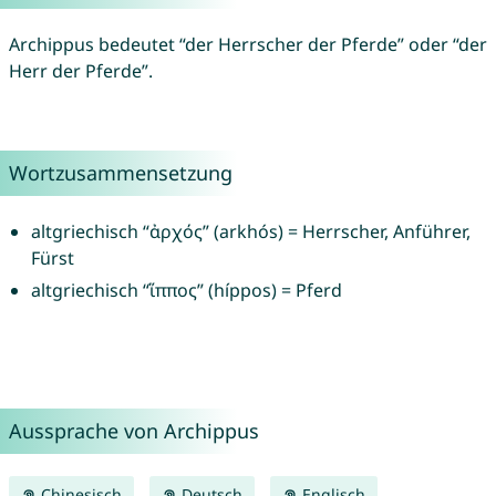
Archippus bedeutet “der Herrscher der Pferde” oder “der
Herr der Pferde”.
Wortzusammensetzung
altgriechisch “ἀρχός” (arkhós) = Herrscher, Anführer,
Fürst
altgriechisch “ἵππος” (híppos) = Pferd
Aussprache von Archippus
Chinesisch
Deutsch
Englisch