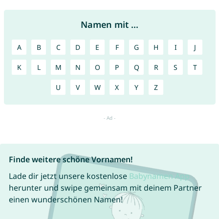
Namen mit ...
A
B
C
D
E
F
G
H
I
J
K
L
M
N
O
P
Q
R
S
T
U
V
W
X
Y
Z
Finde weitere schöne Vornamen!
Lade dir jetzt unsere kostenlose
Babynamen App
herunter und swipe gemeinsam mit deinem Partner
einen wunderschönen Namen!