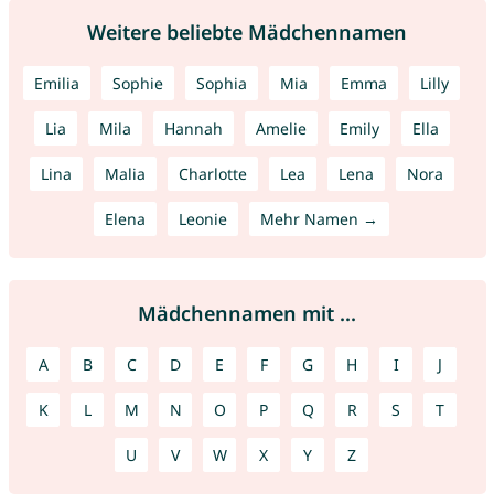
Weitere beliebte Mädchennamen
Emilia
Sophie
Sophia
Mia
Emma
Lilly
Lia
Mila
Hannah
Amelie
Emily
Ella
Lina
Malia
Charlotte
Lea
Lena
Nora
Elena
Leonie
Mehr Namen →
Mädchennamen mit ...
A
B
C
D
E
F
G
H
I
J
K
L
M
N
O
P
Q
R
S
T
U
V
W
X
Y
Z